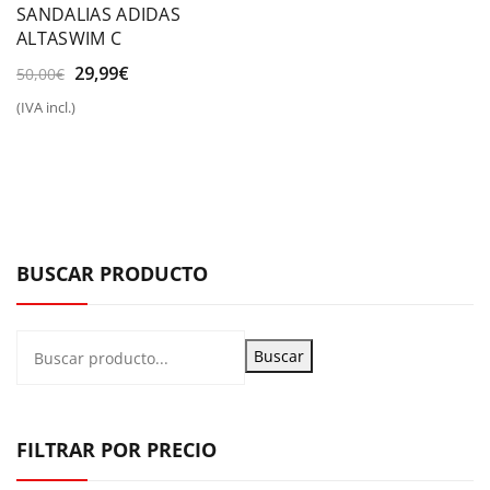
SANDALIAS ADIDAS
ALTASWIM C
El
El
29,99
€
50,00
€
precio
precio
(IVA incl.)
original
actual
era:
es:
50,00€.
29,99€.
BUSCAR PRODUCTO
Buscar
FILTRAR POR PRECIO