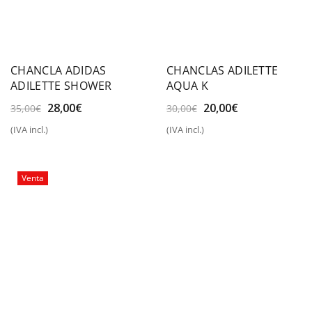
CHANCLA ADIDAS
CHANCLAS ADILETTE
ADILETTE SHOWER
AQUA K
El
El
El
El
28,00
€
20,00
€
35,00
€
30,00
€
precio
precio
precio
precio
(IVA incl.)
(IVA incl.)
original
actual
original
actual
era:
es:
era:
es:
35,00€.
28,00€.
30,00€.
20,00€.
Venta