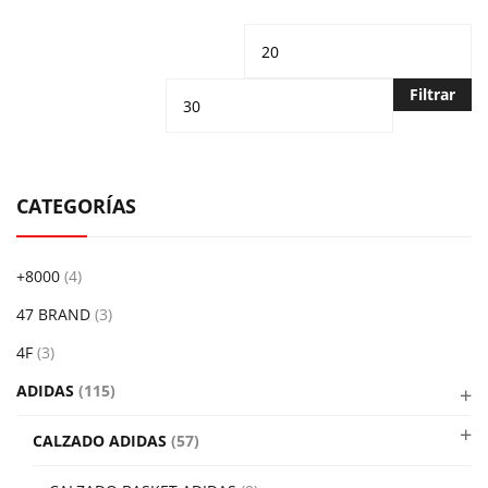
Precio
Pr
mínimo
m
Filtrar
CATEGORÍAS
+8000
(4)
47 BRAND
(3)
4F
(3)
ADIDAS
(115)
CALZADO ADIDAS
(57)