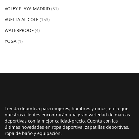
VOLEY PLAYA MADRID
(51)
VUELTA AL COLE
(153)
WATERPROOF
(4)
YOGA
(1)
Tienda deportiva para mujeres, hombres y niños, en la que
nuestros clientes encontrarán una gran variedad de marcas
deportivas con la mejor calidad-precio. Cuenta con las
últimas novedades en ropa deportiva, zapatillas deportivas,
ropa de baño y equipación.