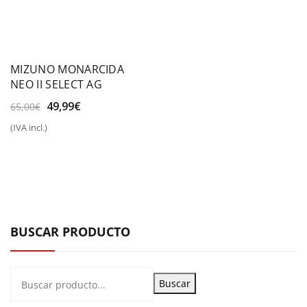
MIZUNO MONARCIDA
NEO II SELECT AG
El
El
49,99
€
65,00
€
precio
precio
(IVA incl.)
original
actual
era:
es:
65,00€.
49,99€.
BUSCAR PRODUCTO
Buscar