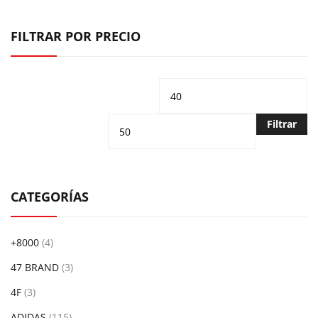
FILTRAR POR PRECIO
Precio
Pr
mínimo
m
Filtrar
CATEGORÍAS
+8000
(4)
47 BRAND
(3)
4F
(3)
ADIDAS
(115)