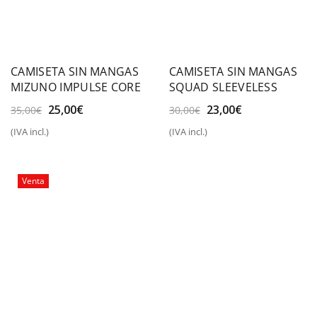
CAMISETA SIN MANGAS
CAMISETA SIN MANGAS
MIZUNO IMPULSE CORE
SQUAD SLEEVELESS
El
El
El
El
25,00
€
23,00
€
35,00
€
30,00
€
precio
precio
precio
precio
(IVA incl.)
(IVA incl.)
original
actual
original
actual
era:
es:
era:
es:
35,00€.
25,00€.
30,00€.
23,00€.
Venta