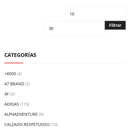
Precio
Pr
mínimo
m
Filtrar
CATEGORÍAS
+8000
(4)
47 BRAND
(2)
4F
(3)
ADIDAS
(115)
ALPHADVENTURE
(9)
CALZADO RESPETUOSO
(10)