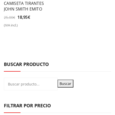
CAMISETA TIRANTES
JOHN SMITH EMITO
El
El
18,95
€
25,00
€
precio
precio
(IVA incl.)
original
actual
era:
es:
25,00€.
18,95€.
BUSCAR PRODUCTO
Buscar
FILTRAR POR PRECIO