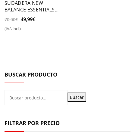
SUDADERA NEW
BALANCE ESSENTIALS
STACKED LOGO FRENCH
El
El
49,99
€
70,00
€
TERRY
precio
precio
(IVA incl.)
original
actual
era:
es:
70,00€.
49,99€.
BUSCAR PRODUCTO
Buscar
FILTRAR POR PRECIO