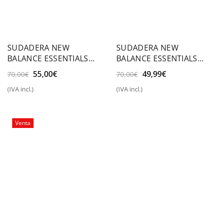
SUDADERA NEW
SUDADERA NEW
BALANCE ESSENTIALS
BALANCE ESSENTIALS
STACKED LOGO FRENCH
STACKED LOGO FRENCH
El
El
El
El
55,00
€
49,99
€
70,00
€
70,00
€
TERRY
TERRY
precio
precio
precio
precio
(IVA incl.)
(IVA incl.)
original
actual
original
actual
era:
es:
era:
es:
70,00€.
55,00€.
70,00€.
49,99€.
Venta