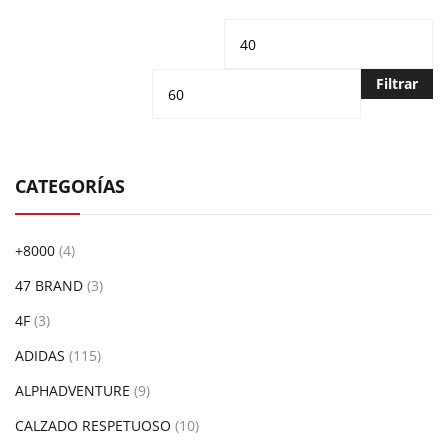
Precio
Pr
mínimo
m
Filtrar
CATEGORÍAS
+8000
(4)
47 BRAND
(3)
4F
(3)
ADIDAS
(115)
ALPHADVENTURE
(9)
CALZADO RESPETUOSO
(10)