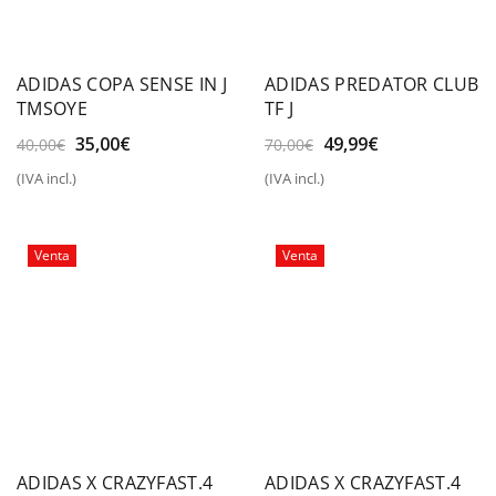
ADIDAS COPA SENSE IN J
ADIDAS PREDATOR CLUB
TMSOYE
TF J
El
El
El
El
35,00
€
49,99
€
40,00
€
70,00
€
precio
precio
precio
precio
(IVA incl.)
(IVA incl.)
original
actual
original
actual
era:
es:
era:
es:
40,00€.
35,00€.
70,00€.
49,99€.
Venta
Venta
ADIDAS X CRAZYFAST.4
ADIDAS X CRAZYFAST.4