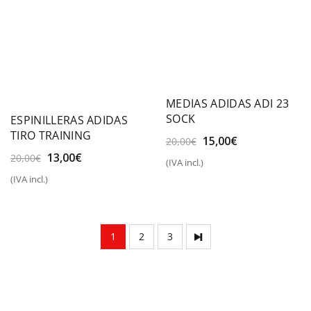
MEDIAS ADIDAS ADI 23
SOCK
ESPINILLERAS ADIDAS
TIRO TRAINING
El
El
15,00
€
20,00
€
precio
precio
El
El
13,00
€
20,00
€
(IVA incl.)
original
actual
precio
precio
(IVA incl.)
era:
es:
original
actual
20,00€.
15,00€.
era:
es:
20,00€.
13,00€.
1
2
3