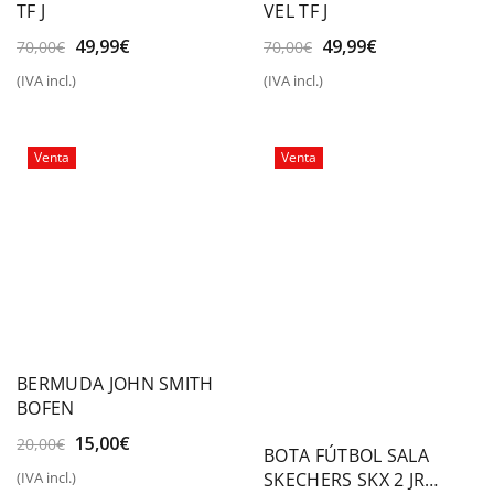
TF J
VEL TF J
El
El
El
El
49,99
€
49,99
€
70,00
€
70,00
€
precio
precio
precio
precio
(IVA incl.)
(IVA incl.)
original
actual
original
actual
era:
es:
era:
es:
70,00€.
49,99€.
70,00€.
49,99€.
Venta
Venta
BERMUDA JOHN SMITH
BOFEN
El
El
15,00
€
20,00
€
BOTA FÚTBOL SALA
precio
precio
SKECHERS SKX 2 JR
(IVA incl.)
original
actual