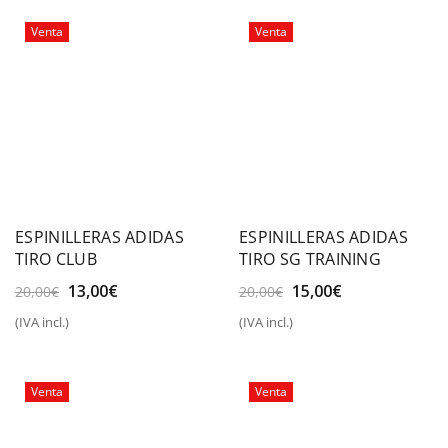
30,00€.
23,00€.
20,00€.
12,00€.
Venta
Venta
ESPINILLERAS ADIDAS
ESPINILLERAS ADIDAS
TIRO CLUB
TIRO SG TRAINING
El
El
El
El
13,00
€
15,00
€
20,00
€
20,00
€
precio
precio
precio
precio
(IVA incl.)
(IVA incl.)
original
actual
original
actual
era:
es:
era:
es:
20,00€.
13,00€.
20,00€.
15,00€.
Venta
Venta