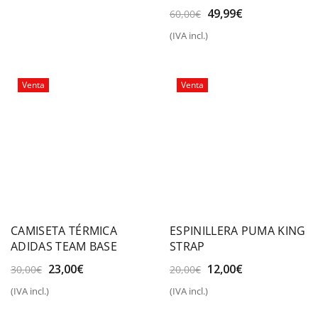
YOUTH IC
era:
es:
El
El
49,99
€
60,00
€
20,00€.
15,00€.
precio
precio
(IVA incl.)
original
actual
era:
es:
60,00€.
49,99€.
Venta
Venta
CAMISETA TÉRMICA
ESPINILLERA PUMA KING
ADIDAS TEAM BASE
STRAP
El
El
El
El
23,00
€
12,00
€
30,00
€
20,00
€
precio
precio
precio
precio
(IVA incl.)
(IVA incl.)
original
actual
original
actual
era:
es:
era:
es: