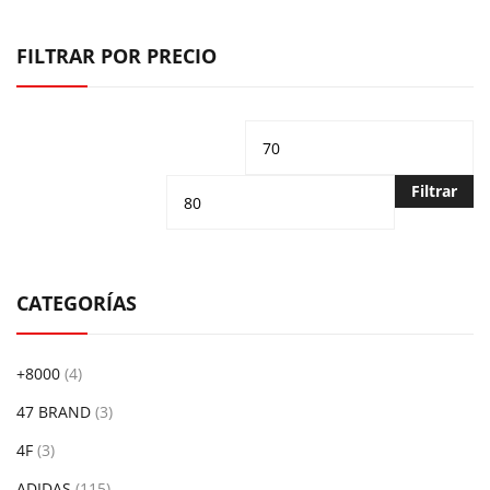
FILTRAR POR PRECIO
Precio
Pr
mínimo
m
Filtrar
CATEGORÍAS
+8000
(4)
47 BRAND
(3)
4F
(3)
ADIDAS
(115)