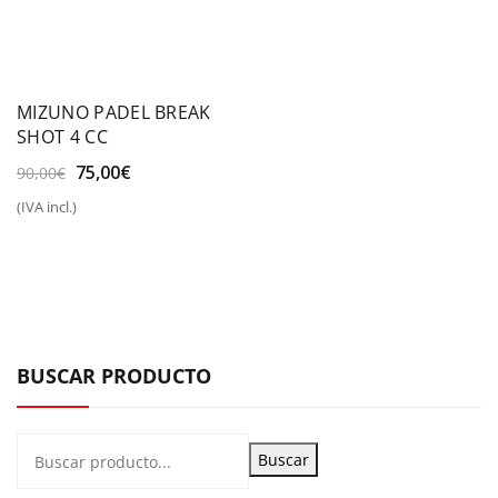
MIZUNO PADEL BREAK
SHOT 4 CC
El
El
75,00
€
90,00
€
precio
precio
(IVA incl.)
original
actual
era:
es:
90,00€.
75,00€.
BUSCAR PRODUCTO
Buscar