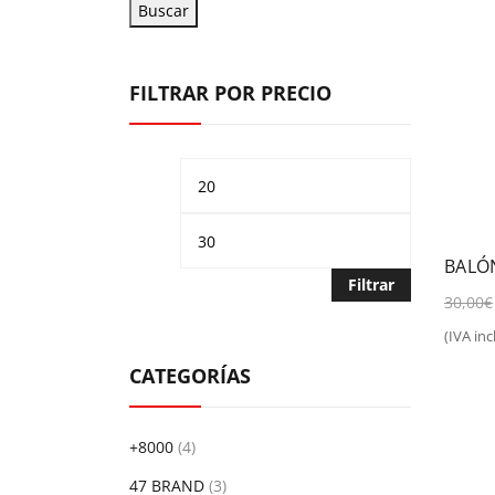
Buscar
FILTRAR POR PRECIO
Precio
Precio
mínimo
máximo
BALÓ
Filtrar
30,00
€
(IVA incl
Aña
CATEGORÍAS
+8000
(4)
47 BRAND
(3)