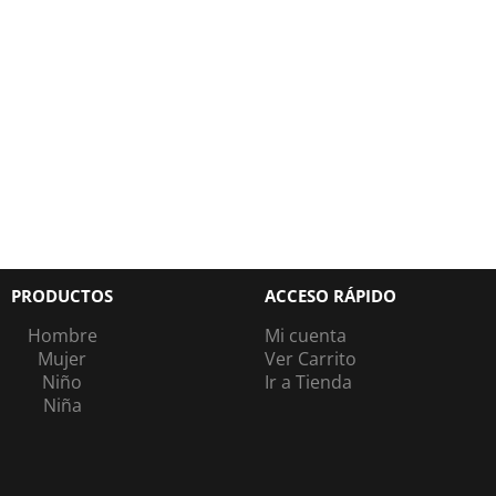
PRODUCTOS
ACCESO RÁPIDO
Hombre
Mi cuenta
Mujer
Ver Carrito
Niño
Ir a Tienda
Niña