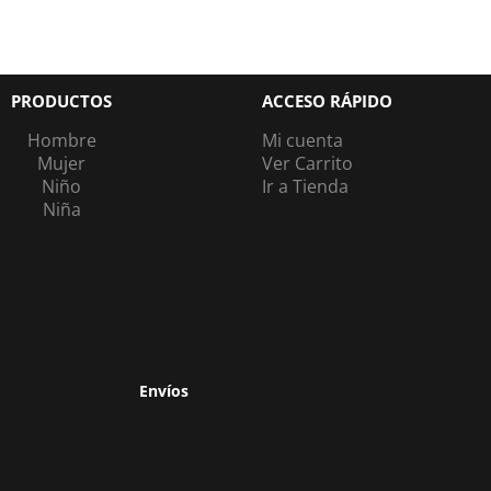
PRODUCTOS
ACCESO RÁPIDO
Hombre
Mi cuenta
Mujer
Ver Carrito
Niño
Ir a Tienda
Niña
Envíos