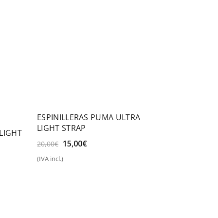
ESPINILLERAS PUMA ULTRA
LIGHT STRAP
LIGHT
El
El
15,00
€
20,00
€
precio
precio
(IVA incl.)
original
actual
Seleccionar opciones
era:
es:
20,00€.
15,00€.