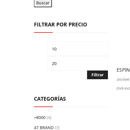
Buscar
FILTRAR POR PRECIO
Precio
Precio
mínimo
máximo
ESPIN
Filtrar
20,00
€
(IVA incl
Sel
CATEGORÍAS
+8000
(4)
47 BRAND
(3)