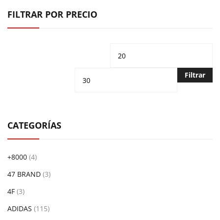
FILTRAR POR PRECIO
Precio
Pr
mínimo
m
Filtrar
CATEGORÍAS
+8000
(4)
47 BRAND
(3)
4F
(3)
ADIDAS
(115)