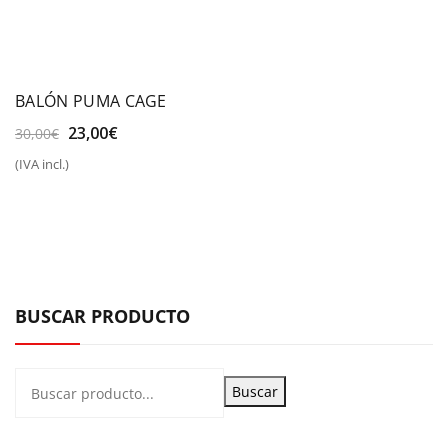
BALÓN PUMA CAGE
El
El
23,00
€
30,00
€
precio
precio
(IVA incl.)
original
actual
era:
es:
30,00€.
23,00€.
BUSCAR PRODUCTO
Buscar