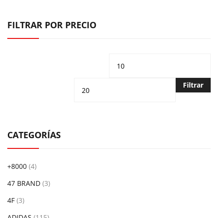
FILTRAR POR PRECIO
Precio
Pr
mínimo
m
Filtrar
CATEGORÍAS
+8000
(4)
47 BRAND
(3)
4F
(3)
ADIDAS
(115)