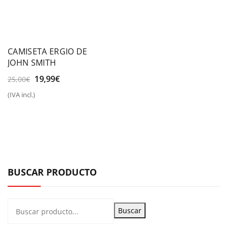
CAMISETA ERGIO DE
JOHN SMITH
El
El
19,99
€
25,00
€
precio
precio
(IVA incl.)
original
actual
era:
es:
25,00€.
19,99€.
BUSCAR PRODUCTO
Buscar