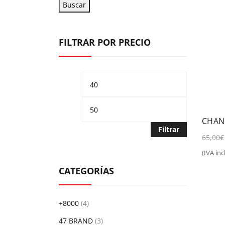
Buscar
FILTRAR POR PRECIO
Precio
Precio
mínimo
máximo
CHAN
Filtrar
65,00
€
(IVA incl
Sel
CATEGORÍAS
+8000
(4)
47 BRAND
(3)