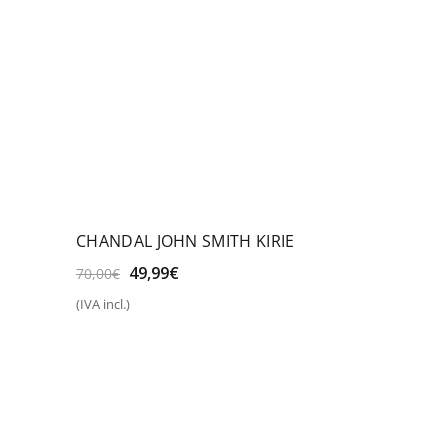
CHANDAL JOHN SMITH KIRIE
El
El
49,99
€
70,00
€
precio
precio
(IVA incl.)
original
actual
Seleccionar opciones
era:
es:
70,00€.
49,99€.