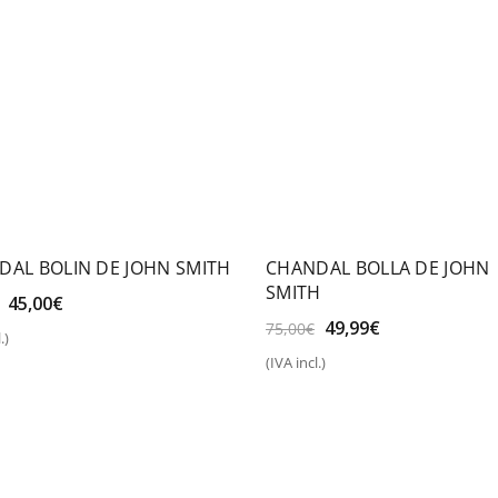
DAL BOLIN DE JOHN SMITH
CHANDAL BOLLA DE JOHN
SMITH
El
El
45,00
€
precio
precio
El
El
49,99
€
75,00
€
.)
original
actual
eccionar opciones
precio
precio
(IVA incl.)
era:
es:
original
actual
Seleccionar opciones
65,00€.
45,00€.
era:
es:
75,00€.
49,99€.