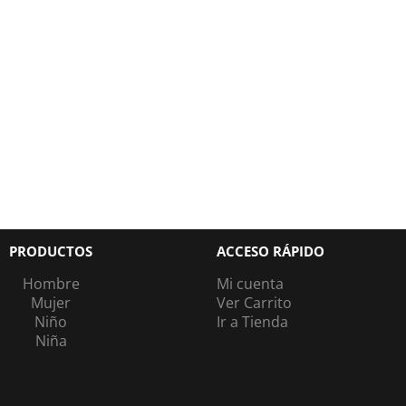
PRODUCTOS
ACCESO RÁPIDO
Hombre
Mi cuenta
Mujer
Ver Carrito
Niño
Ir a Tienda
Niña