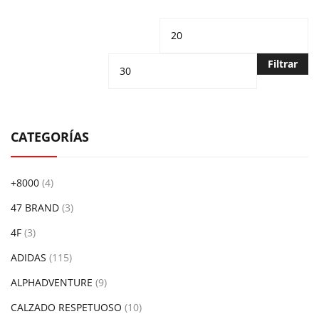
Precio
Pr
mínimo
m
Filtrar
CATEGORÍAS
+8000
(4)
47 BRAND
(3)
4F
(3)
ADIDAS
(115)
ALPHADVENTURE
(9)
CALZADO RESPETUOSO
(10)