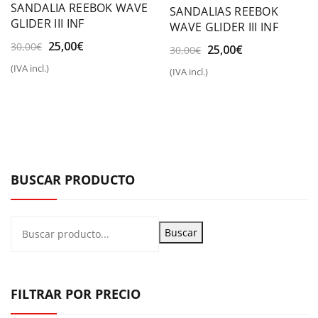
SANDALIA REEBOK WAVE
SANDALIAS REEBOK
GLIDER III INF
WAVE GLIDER III INF
El
El
25,00
€
30,00
€
El
El
25,00
€
30,00
€
precio
precio
precio
precio
(IVA incl.)
(IVA incl.)
original
actual
original
actual
era:
es:
era:
es:
30,00€.
25,00€.
30,00€.
25,00€.
BUSCAR PRODUCTO
Buscar
FILTRAR POR PRECIO