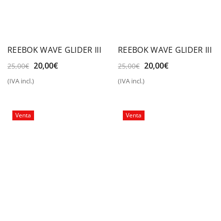
REEBOK WAVE GLIDER III
REEBOK WAVE GLIDER III
El
El
El
El
20,00
€
20,00
€
25,00
€
25,00
€
precio
precio
precio
precio
(IVA incl.)
(IVA incl.)
original
actual
original
actual
era:
es:
era:
es:
25,00€.
20,00€.
25,00€.
20,00€.
Venta
Venta