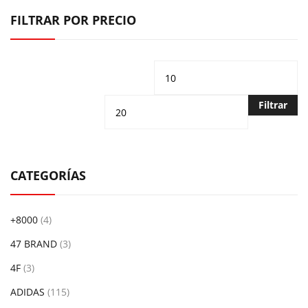
FILTRAR POR PRECIO
Precio
Pr
mínimo
m
Filtrar
CATEGORÍAS
+8000
(4)
47 BRAND
(3)
4F
(3)
ADIDAS
(115)