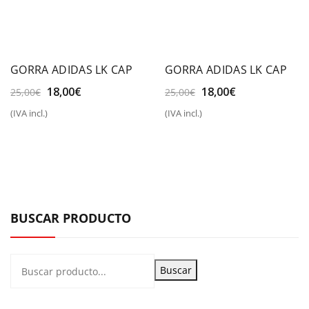
GORRA ADIDAS LK CAP
GORRA ADIDAS LK CAP
El
El
El
El
18,00
€
18,00
€
25,00
€
25,00
€
precio
precio
precio
precio
(IVA incl.)
(IVA incl.)
original
actual
original
actual
era:
es:
era:
es:
25,00€.
18,00€.
25,00€.
18,00€.
BUSCAR PRODUCTO
Buscar