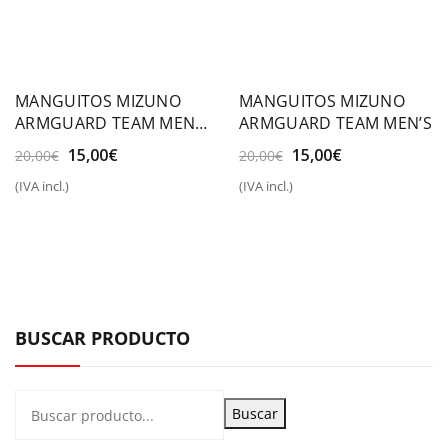
MANGUITOS MIZUNO
MANGUITOS MIZUNO
ARMGUARD TEAM MEN
ARMGUARD TEAM MEN’S
´S
El
El
El
El
15,00
€
15,00
€
20,00
€
20,00
€
precio
precio
precio
precio
(IVA incl.)
(IVA incl.)
original
actual
original
actual
era:
es:
era:
es:
20,00€.
15,00€.
20,00€.
15,00€.
BUSCAR PRODUCTO
Buscar