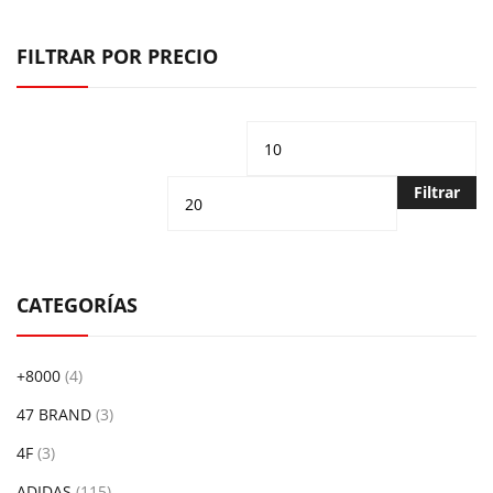
FILTRAR POR PRECIO
Precio
Pr
mínimo
m
Filtrar
CATEGORÍAS
+8000
(4)
47 BRAND
(3)
4F
(3)
ADIDAS
(115)