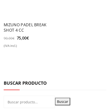
MIZUNO PADEL BREAK
SHOT 4 CC
El
El
75,00
€
90,00
€
precio
precio
(IVA incl.)
original
actual
era:
es:
90,00€.
75,00€.
BUSCAR PRODUCTO
Buscar