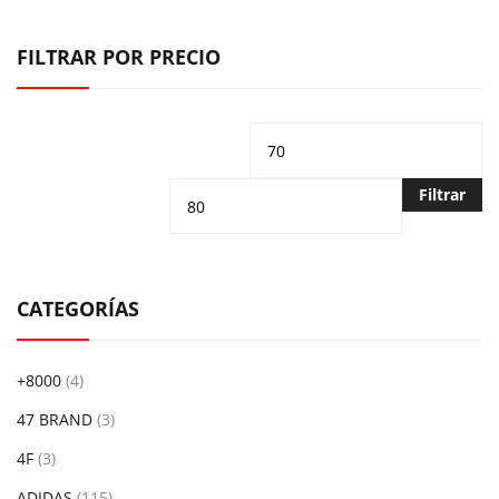
FILTRAR POR PRECIO
Precio
Pr
mínimo
m
Filtrar
CATEGORÍAS
+8000
(4)
47 BRAND
(3)
4F
(3)
ADIDAS
(115)