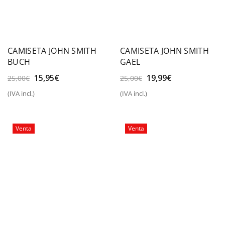
CAMISETA JOHN SMITH
CAMISETA JOHN SMITH
BUCH
GAEL
El
El
El
El
15,95
€
19,99
€
25,00
€
25,00
€
precio
precio
precio
precio
(IVA incl.)
(IVA incl.)
original
actual
original
actual
era:
es:
era:
es:
25,00€.
15,95€.
25,00€.
19,99€.
Venta
Venta