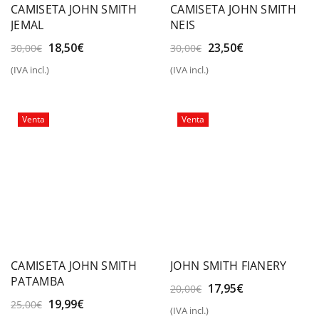
CAMISETA JOHN SMITH
CAMISETA JOHN SMITH
JEMAL
NEIS
El
El
El
El
18,50
€
23,50
€
30,00
€
30,00
€
precio
precio
precio
precio
(IVA incl.)
(IVA incl.)
original
actual
original
actual
era:
es:
era:
es:
30,00€.
18,50€.
30,00€.
23,50€.
Venta
Venta
CAMISETA JOHN SMITH
JOHN SMITH FIANERY
PATAMBA
El
El
17,95
€
20,00
€
precio
precio
El
El
19,99
€
25,00
€
(IVA incl.)
original
actual
precio
precio