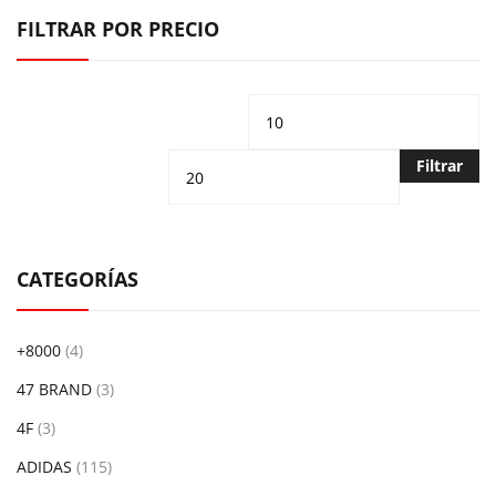
FILTRAR POR PRECIO
Precio
Pr
mínimo
m
Filtrar
CATEGORÍAS
+8000
(4)
47 BRAND
(3)
4F
(3)
ADIDAS
(115)