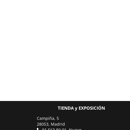
TIENDA y EXPOSICIÓN
Campiña, 5
28053, Madrid
91 563 80 01 -Nuevo-