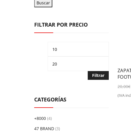
Buscar
FILTRAR POR PRECIO
Precio
Precio
mínimo
máximo
ZAPA
Filtrar
FOOT
20,00
€
(IVA incl
Aña
CATEGORÍAS
+8000
(4)
47 BRAND
(3)