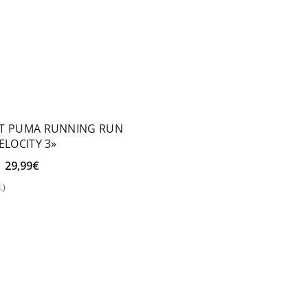
T PUMA RUNNING RUN
ELOCITY 3»
El
El
29,99
€
precio
precio
.)
original
actual
eccionar opciones
era:
es:
40,00€.
29,99€.