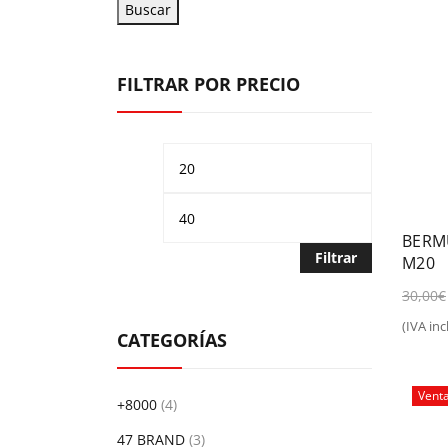
Buscar
FILTRAR POR PRECIO
Precio
Precio
mínimo
máximo
BERM
Filtrar
M20
30,00
€
(IVA incl
Sel
CATEGORÍAS
Vent
+8000
(4)
47 BRAND
(3)