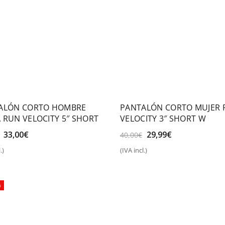
ALÓN CORTO HOMBRE
PANTALÓN CORTO MUJER 
 RUN VELOCITY 5″ SHORT
VELOCITY 3″ SHORT W
El
El
El
El
33,00
€
29,99
€
40,00
€
precio
precio
precio
precio
.)
(IVA incl.)
original
actual
original
actual
eccionar opciones
Seleccionar opciones
era:
es:
era:
es:
50,00€.
33,00€.
40,00€.
29,99€.
a