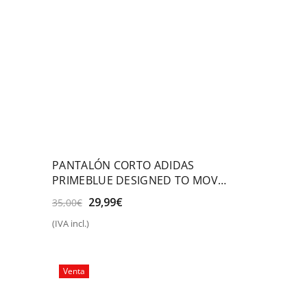
PANTALÓN CORTO ADIDAS
PRIMEBLUE DESIGNED TO MOVE
2-in-1 SPORT
El
El
29,99
€
35,00
€
precio
precio
(IVA incl.)
original
actual
Seleccionar opciones
era:
es:
35,00€.
29,99€.
Venta