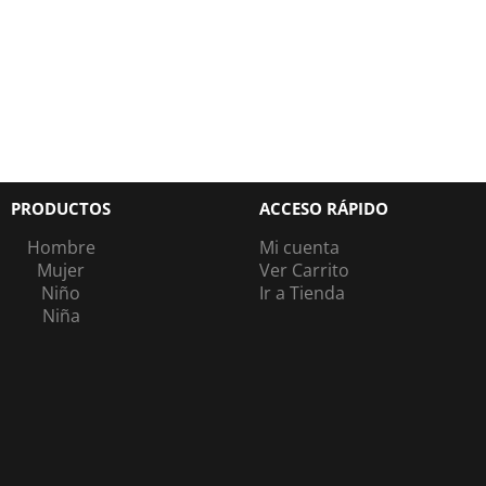
PRODUCTOS
ACCESO RÁPIDO
Hombre
Mi cuenta
Mujer
Ver Carrito
Niño
Ir a Tienda
Niña