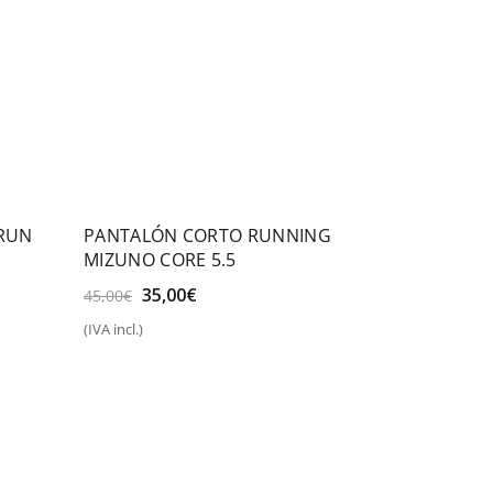
RUN
PANTALÓN CORTO RUNNING
MIZUNO CORE 5.5
El
El
35,00
€
45,00
€
precio
precio
(IVA incl.)
original
actual
Seleccionar opciones
era:
es:
45,00€.
35,00€.