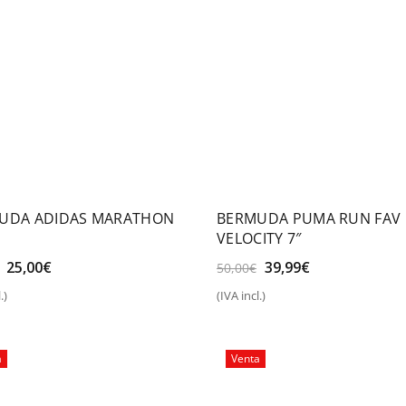
UDA ADIDAS MARATHON
BERMUDA PUMA RUN FAV
VELOCITY 7″
El
El
El
El
25,00
€
39,99
€
50,00
€
precio
precio
precio
precio
.)
(IVA incl.)
original
actual
original
actual
eccionar opciones
Seleccionar opciones
era:
es:
era:
es:
30,00€.
25,00€.
50,00€.
39,99€.
a
Venta