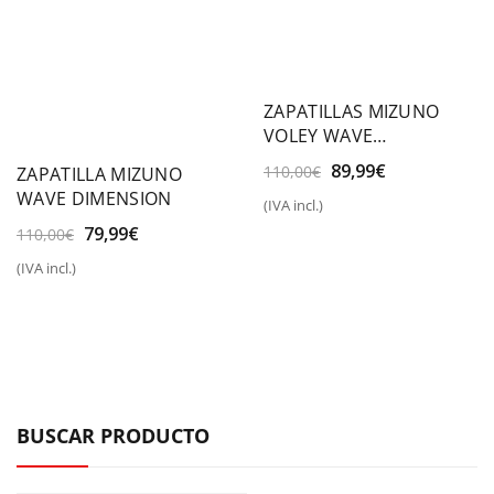
ZAPATILLAS MIZUNO
VOLEY WAVE
MOMENTUM PRO
El
El
89,99
€
110,00
€
ZAPATILLA MIZUNO
precio
precio
WAVE DIMENSION
(IVA incl.)
original
actual
El
El
79,99
€
110,00
€
era:
es:
precio
precio
110,00€.
89,99€.
(IVA incl.)
original
actual
era:
es:
110,00€.
79,99€.
BUSCAR PRODUCTO