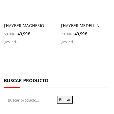
J’HAYBER MAGNESIO
J’HAYBER MEDELLIN
El
El
El
El
49,99
€
49,99
€
60,00
€
70,00
€
precio
precio
precio
precio
(IVA incl.)
(IVA incl.)
original
actual
original
actual
era:
es:
era:
es:
60,00€.
49,99€.
70,00€.
49,99€.
BUSCAR PRODUCTO
Buscar