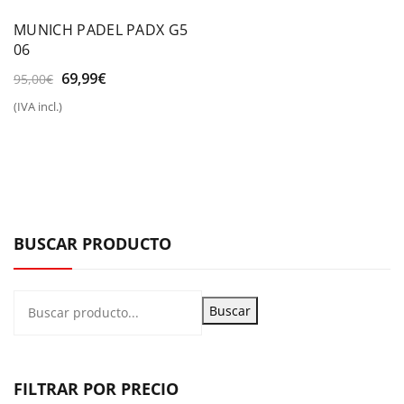
MUNICH PADEL PADX G5
06
El
El
69,99
€
95,00
€
precio
precio
(IVA incl.)
original
actual
era:
es:
95,00€.
69,99€.
BUSCAR PRODUCTO
Buscar
FILTRAR POR PRECIO