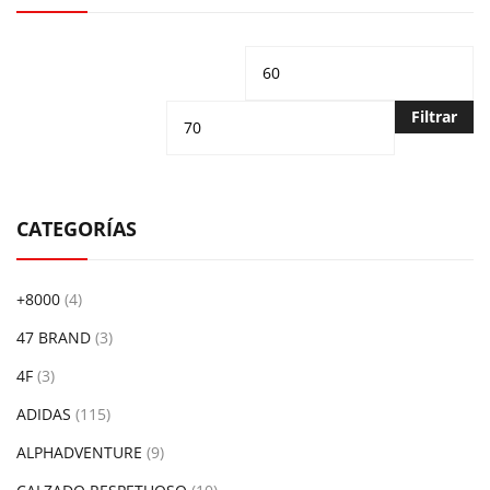
Precio
Pr
mínimo
m
Filtrar
CATEGORÍAS
+8000
(4)
47 BRAND
(3)
4F
(3)
ADIDAS
(115)
ALPHADVENTURE
(9)