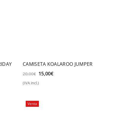
RIDAY
CAMISETA KOALAROO JUMPER
El
El
15,00
€
20,00
€
precio
precio
(IVA incl.)
original
actual
Seleccionar opciones
era:
es:
20,00€.
15,00€.
Venta