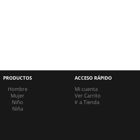
PRODUCTOS
ACCESO RÁPIDO
Hombre
Mi cuenta
Mujer
Ver Carrito
Niño
Ir a Tienda
Niña