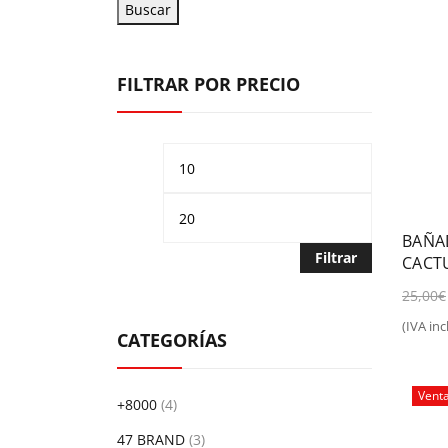
Buscar
FILTRAR POR PRECIO
Precio
Precio
mínimo
máximo
BAÑA
Filtrar
CACT
25,00
€
(IVA incl
Sel
CATEGORÍAS
Vent
+8000
(4)
47 BRAND
(3)