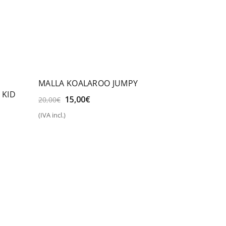
MALLA KOALAROO JUMPY
 KID
El
El
15,00
€
20,00
€
precio
precio
(IVA incl.)
original
actual
Seleccionar opciones
era:
es:
20,00€.
15,00€.