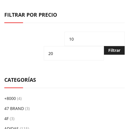
FILTRAR POR PRECIO
Precio
Pr
mínimo
m
Filtrar
CATEGORÍAS
+8000
(4)
47 BRAND
(3)
4F
(3)
ADIDAS
(115)