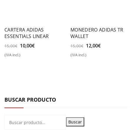
CARTERA ADIDAS
MONEDERO ADIDAS TR
ESSENTIALS LINEAR
WALLET
El
El
El
El
10,00
€
12,00
€
15,00
€
15,00
€
precio
precio
precio
precio
(IVA incl.)
(IVA incl.)
original
actual
original
actual
era:
es:
era:
es:
15,00€.
10,00€.
15,00€.
12,00€.
BUSCAR PRODUCTO
Buscar