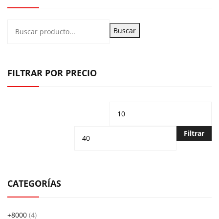
Buscar
FILTRAR POR PRECIO
Precio
Pr
mínimo
m
Filtrar
CATEGORÍAS
+8000
(4)