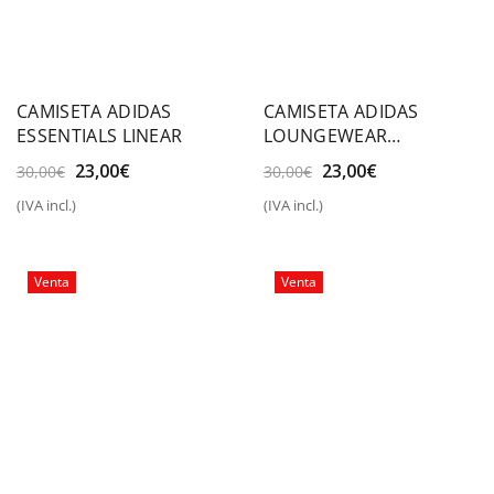
CAMISETA ADIDAS
CAMISETA ADIDAS
ESSENTIALS LINEAR
LOUNGEWEAR
ESSENTIALS SLIM LOGO
El
El
El
El
23,00
€
23,00
€
30,00
€
30,00
€
precio
precio
precio
precio
(IVA incl.)
(IVA incl.)
original
actual
original
actual
era:
es:
era:
es:
30,00€.
23,00€.
30,00€.
23,00€.
Venta
Venta