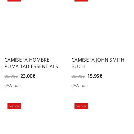
CAMISETA HOMBRE
CAMISETA JOHN SMITH
PUMA TAD ESSENTIALS
BUCH
SOLID CAT TEE
El
El
El
El
23,00
€
15,95
€
35,00
€
25,00
€
precio
precio
precio
precio
(IVA incl.)
(IVA incl.)
original
actual
original
actual
era:
es:
era:
es:
35,00€.
23,00€.
25,00€.
15,95€.
Venta
Venta