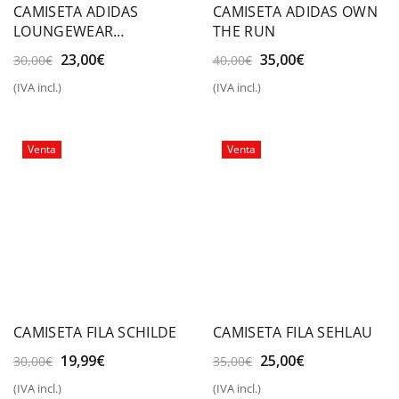
CAMISETA ADIDAS
CAMISETA ADIDAS OWN
LOUNGEWEAR
THE RUN
ESSENTIALS SLIM LOGO
El
El
El
El
23,00
€
35,00
€
30,00
€
40,00
€
precio
precio
precio
precio
(IVA incl.)
(IVA incl.)
original
actual
original
actual
era:
es:
era:
es:
30,00€.
23,00€.
40,00€.
35,00€.
Venta
Venta
CAMISETA FILA SCHILDE
CAMISETA FILA SEHLAU
El
El
El
El
19,99
€
25,00
€
30,00
€
35,00
€
precio
precio
precio
precio
(IVA incl.)
(IVA incl.)
original
actual
original
actual