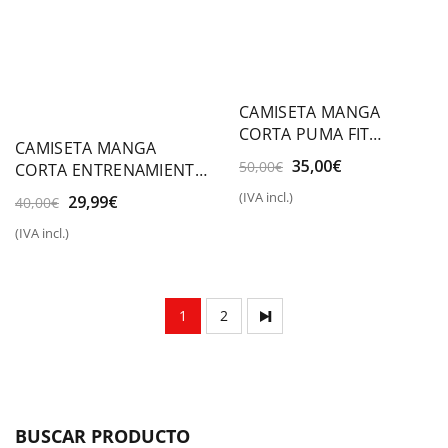
CAMISETA MANGA
CORTA PUMA FIT
CAMISETA MANGA
TRIBLEND
El
El
35,00
€
50,00
€
CORTA ENTRENAMIENTO
precio
precio
NIKE DRI-FIT IO1425 006
(IVA incl.)
El
El
29,99
€
40,00
€
original
actual
HOMBRE
precio
precio
era:
es:
(IVA incl.)
original
actual
50,00€.
35,00€.
era:
es:
40,00€.
29,99€.
1
2
BUSCAR PRODUCTO