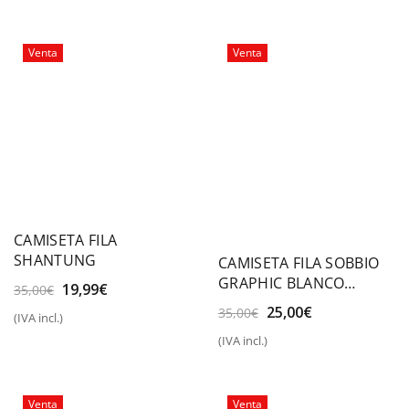
era:
es:
era:
es:
30,00€.
19,99€.
35,00€.
25,00€.
Venta
Venta
CAMISETA FILA
SHANTUNG
CAMISETA FILA SOBBIO
GRAPHIC BLANCO
El
El
19,99
€
35,00
€
COCONUT
precio
precio
El
El
25,00
€
35,00
€
(IVA incl.)
original
actual
precio
precio
(IVA incl.)
era:
es:
original
actual
35,00€.
19,99€.
era:
es:
35,00€.
25,00€.
Venta
Venta