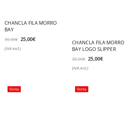
CHANCLA FILA MORRO
BAY
El
El
25,00
€
30,00
€
CHANCLA FILA MORRO
precio
precio
BAY LOGO SLIPPER
(IVA incl.)
original
actual
era:
es:
El
El
25,00
€
30,00
€
30,00€.
25,00€.
precio
precio
(IVA incl.)
original
actual
era:
es:
30,00€.
25,00€.
Venta
Venta