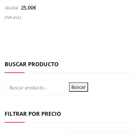
El
El
25,00
€
30,00
€
precio
precio
(IVA incl.)
original
actual
era:
es:
30,00€.
25,00€.
BUSCAR PRODUCTO
Buscar
FILTRAR POR PRECIO
Precio
Pr