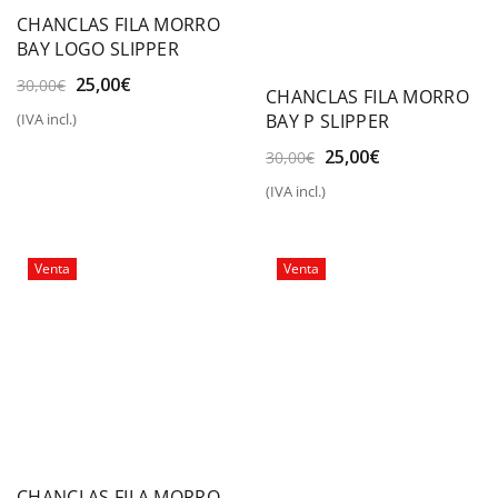
CHANCLAS FILA MORRO
BAY LOGO SLIPPER
El
El
25,00
€
30,00
€
CHANCLAS FILA MORRO
precio
precio
BAY P SLIPPER
(IVA incl.)
original
actual
era:
es:
El
El
25,00
€
30,00
€
30,00€.
25,00€.
precio
precio
(IVA incl.)
original
actual
era:
es:
30,00€.
25,00€.
Venta
Venta
CHANCLAS FILA MORRO