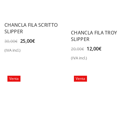
CHANCLA FILA SCRITTO
SLIPPER
CHANCLA FILA TROY
SLIPPER
El
El
25,00
€
30,00
€
precio
precio
El
El
12,00
€
20,00
€
(IVA incl.)
original
actual
precio
precio
era:
es:
(IVA incl.)
original
actual
30,00€.
25,00€.
era:
es:
20,00€.
12,00€.
Venta
Venta