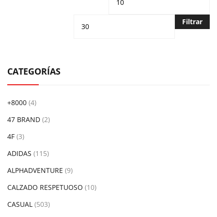
mínimo
m
Filtrar
CATEGORÍAS
+8000
(4)
47 BRAND
(2)
4F
(3)
ADIDAS
(115)
ALPHADVENTURE
(9)
CALZADO RESPETUOSO
(10)
CASUAL
(503)