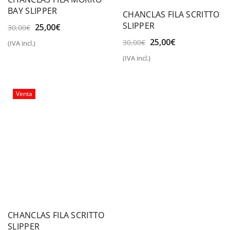
BAY SLIPPER
CHANCLAS FILA SCRITTO
SLIPPER
El
El
25,00
€
30,00
€
precio
precio
El
El
25,00
€
30,00
€
(IVA incl.)
original
actual
precio
precio
era:
es:
(IVA incl.)
original
actual
30,00€.
25,00€.
era:
es:
30,00€.
25,00€.
Venta
CHANCLAS FILA SCRITTO
SLIPPER