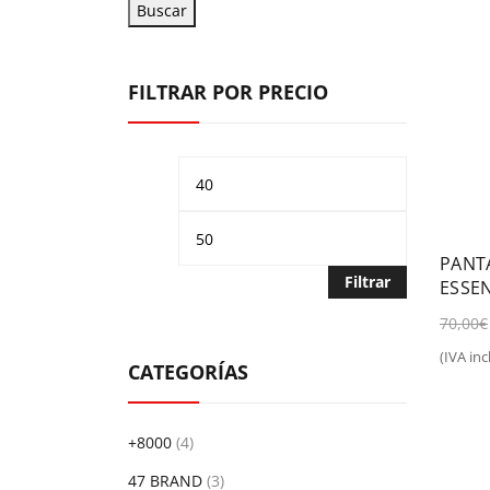
Buscar
FILTRAR POR PRECIO
Precio
Precio
mínimo
máximo
PANT
Filtrar
ESSE
FREN
70,00
€
(IVA incl
Sel
CATEGORÍAS
+8000
(4)
47 BRAND
(3)