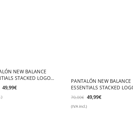
ALÓN NEW BALANCE
NTIALS STACKED LOGO
PANTALÓN NEW BALANCE
CH TERRY
El
El
49,99
€
ESSENTIALS STACKED LOG
precio
precio
FRENCH TERRY
El
El
49,99
€
.)
70,00
€
original
actual
eccionar opciones
precio
precio
era:
es:
(IVA incl.)
original
actual
Seleccionar opciones
70,00€.
49,99€.
era:
es:
70,00€.
49,99€.