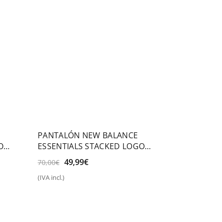
PANTALÓN NEW BALANCE
O
ESSENTIALS STACKED LOGO
FRENCH TERRY
El
El
49,99
€
70,00
€
precio
precio
(IVA incl.)
original
actual
Seleccionar opciones
era:
es:
70,00€.
49,99€.