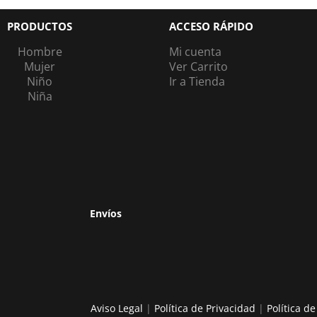
PRODUCTOS
ACCESO RÁPIDO
Hombre
Mi cuenta
Mujer
Ver Carrito
Niño
Ir a Tienda
Niña
Envíos
Aviso Legal
|
Política de Privacidad
|
Política d