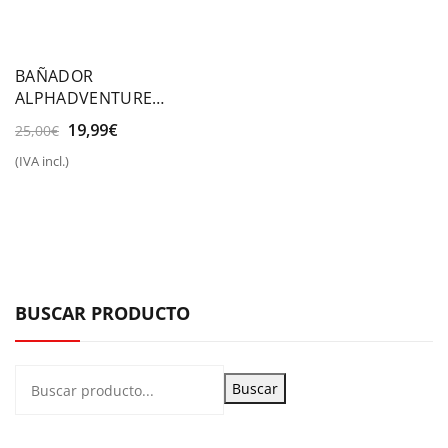
BAÑADOR
ALPHADVENTURE
CACTUSPOT
El
El
19,99
€
25,00
€
precio
precio
(IVA incl.)
original
actual
era:
es:
25,00€.
19,99€.
BUSCAR PRODUCTO
Buscar