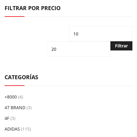
FILTRAR POR PRECIO
Precio
Pr
mínimo
m
Filtrar
CATEGORÍAS
+8000
(4)
47 BRAND
(3)
4F
(3)
ADIDAS
(115)