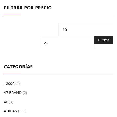
FILTRAR POR PRECIO
Precio
Pr
mínimo
m
Filtrar
CATEGORÍAS
+8000
(4)
47 BRAND
(2)
4F
(3)
ADIDAS
(115)