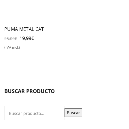
PUMA METAL CAT
El
El
19,99
€
25,00
€
precio
precio
(IVA incl.)
original
actual
era:
es:
25,00€.
19,99€.
BUSCAR PRODUCTO
Buscar