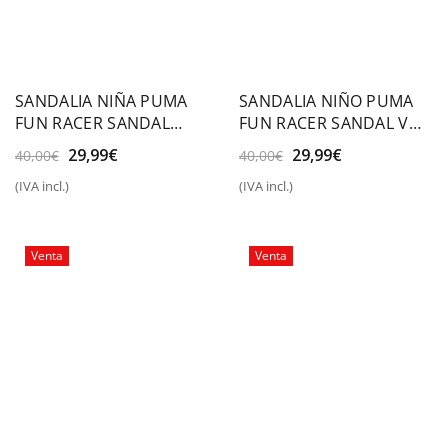
SANDALIA NIÑA PUMA
SANDALIA NIÑO PUMA
FUN RACER SANDAL
FUN RACER SANDAL V
MESH V INF
INF
El
El
El
El
29,99
€
29,99
€
40,00
€
40,00
€
precio
precio
precio
precio
(IVA incl.)
(IVA incl.)
original
actual
original
actual
era:
es:
era:
es:
40,00€.
29,99€.
40,00€.
29,99€.
Venta
Venta