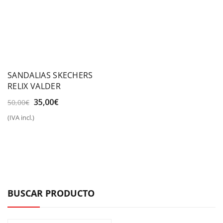
SANDALIAS SKECHERS
RELIX VALDER
El
El
35,00
€
50,00
€
precio
precio
(IVA incl.)
original
actual
era:
es:
50,00€.
35,00€.
BUSCAR PRODUCTO