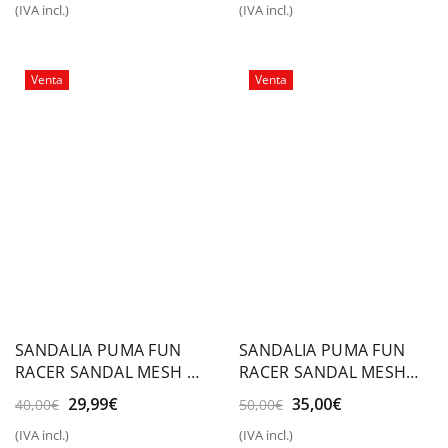
(IVA incl.)
(IVA incl.)
original
actual
original
actual
era:
es:
era:
es:
50,00€.
29,99€.
50,00€.
29,99€.
Venta
Venta
SANDALIA PUMA FUN
SANDALIA PUMA FUN
RACER SANDAL MESH V
RACER SANDAL MESH
INF
VPS
El
El
El
El
29,99
€
35,00
€
40,00
€
50,00
€
precio
precio
precio
precio
(IVA incl.)
(IVA incl.)
original
actual
original
actual