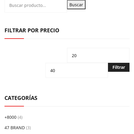
Buscar
FILTRAR POR PRECIO
Precio
Pr
mínimo
m
Filtrar
CATEGORÍAS
+8000
(4)
47 BRAND
(3)