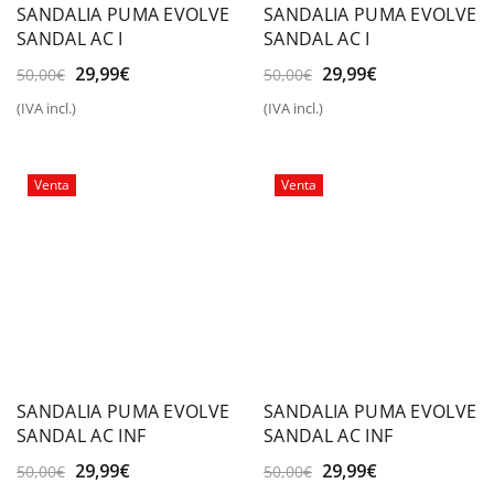
SANDALIA PUMA EVOLVE
SANDALIA PUMA EVOLVE
SANDAL AC I
SANDAL AC I
El
El
El
El
29,99
€
29,99
€
50,00
€
50,00
€
precio
precio
precio
precio
(IVA incl.)
(IVA incl.)
original
actual
original
actual
era:
es:
era:
es:
50,00€.
29,99€.
50,00€.
29,99€.
Venta
Venta
SANDALIA PUMA EVOLVE
SANDALIA PUMA EVOLVE
SANDAL AC INF
SANDAL AC INF
El
El
El
El
29,99
€
29,99
€
50,00
€
50,00
€
precio
precio
precio
precio