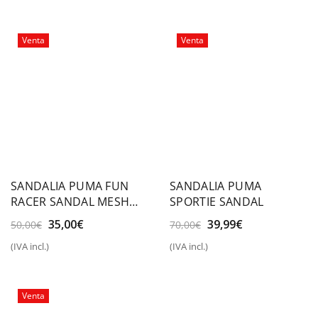
era:
es:
era:
es:
40,00€.
29,99€.
50,00€.
35,00€.
Venta
Venta
SANDALIA PUMA FUN
SANDALIA PUMA
RACER SANDAL MESH
SPORTIE SANDAL
VPS
El
El
El
El
35,00
€
39,99
€
50,00
€
70,00
€
precio
precio
precio
precio
(IVA incl.)
(IVA incl.)
original
actual
original
actual
era:
es:
era:
es:
50,00€.
35,00€.
70,00€.
39,99€.
Venta