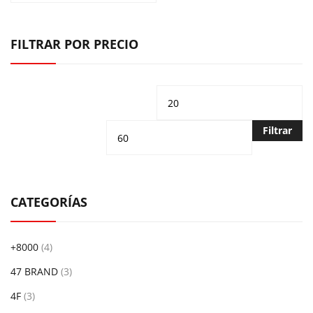
FILTRAR POR PRECIO
Precio
Pr
mínimo
m
Filtrar
CATEGORÍAS
+8000
(4)
47 BRAND
(3)
4F
(3)