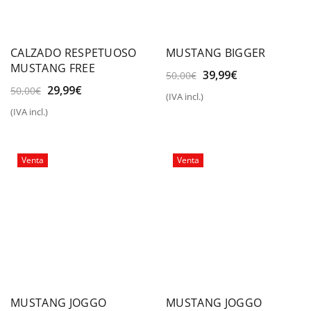
CALZADO RESPETUOSO
MUSTANG BIGGER
MUSTANG FREE
El
El
39,99
€
50,00
€
precio
precio
El
El
29,99
€
50,00
€
(IVA incl.)
original
actual
precio
precio
(IVA incl.)
era:
es:
original
actual
50,00€.
39,99€.
era:
es:
50,00€.
29,99€.
Venta
Venta
MUSTANG JOGGO
MUSTANG JOGGO