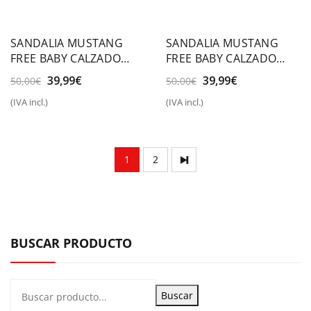
SANDALIA MUSTANG
SANDALIA MUSTANG
FREE BABY CALZADO
FREE BABY CALZADO
RESPETUOSO
RESPETUOSO
El
El
El
El
39,99
€
39,99
€
50,00
€
50,00
€
precio
precio
precio
precio
(IVA incl.)
(IVA incl.)
original
actual
original
actual
era:
es:
era:
es:
50,00€.
39,99€.
50,00€.
39,99€.
1
2
BUSCAR PRODUCTO
Buscar