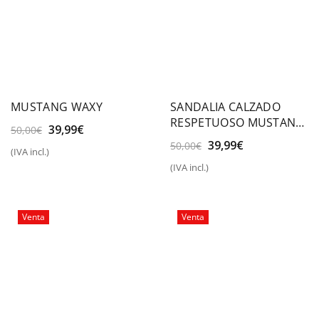
MUSTANG WAXY
SANDALIA CALZADO
RESPETUOSO MUSTANG
El
El
39,99
€
50,00
€
FREE BABY
precio
precio
El
El
39,99
€
50,00
€
(IVA incl.)
original
actual
precio
precio
(IVA incl.)
era:
es:
original
actual
50,00€.
39,99€.
era:
es:
50,00€.
39,99€.
Venta
Venta