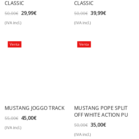
CLASSIC
CLASSIC
El
El
El
El
29,99
€
39,99
€
50,00
€
50,00
€
precio
precio
precio
precio
(IVA incl.)
(IVA incl.)
original
actual
original
actual
era:
es:
era:
es:
50,00€.
29,99€.
50,00€.
39,99€.
Venta
Venta
MUSTANG JOGGO TRACK
MUSTANG POPE SPLIT
OFF WHITE ACTION PU
El
El
45,00
€
55,00
€
precio
precio
El
El
35,00
€
50,00
€
(IVA incl.)
original
actual
precio
precio
(IVA incl.)
era:
es:
original
actual