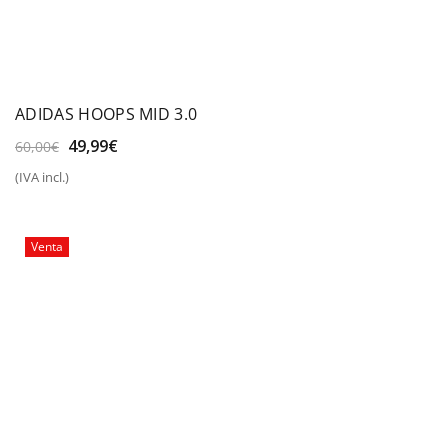
ADIDAS HOOPS MID 3.0
El
El
49,99
€
60,00
€
precio
precio
(IVA incl.)
original
actual
era:
es:
60,00€.
49,99€.
Venta