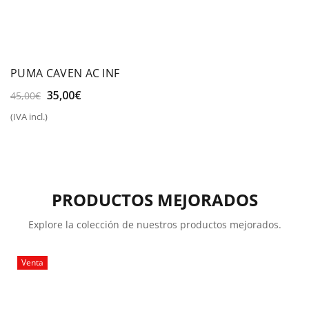
PUMA CAVEN AC INF
El
El
35,00
€
45,00
€
precio
precio
(IVA incl.)
original
actual
era:
es:
45,00€.
35,00€.
PRODUCTOS MEJORADOS
Explore la colección de nuestros productos mejorados.
Venta