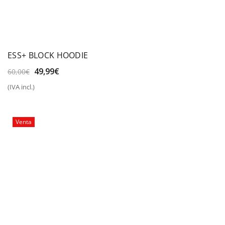
ESS+ BLOCK HOODIE
El
El
49,99
€
60,00
€
precio
precio
(IVA incl.)
original
actual
era:
es:
60,00€.
49,99€.
Venta