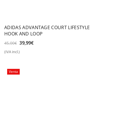
ADIDAS ADVANTAGE COURT LIFESTYLE
HOOK AND LOOP
El
El
39,99
€
45,00
€
precio
precio
(IVA incl.)
original
actual
era:
es:
45,00€.
39,99€.
Venta