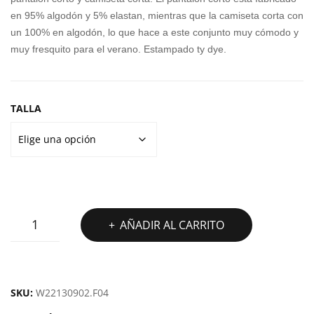
era:
es:
PY
en 95% algodón y 5% elastan, mientras que la camiseta corta con
20,00€.
15,00€.
un 100% en algodón, lo que hace a este conjunto muy cómodo y
muy fresquito para el verano. Estampado ty dye.
TALLA
CONJUNTO
AÑADIR AL CARRITO
ALPHADVENTURE
SPRYNG
KID
cantidad
SKU:
W22130902.F04