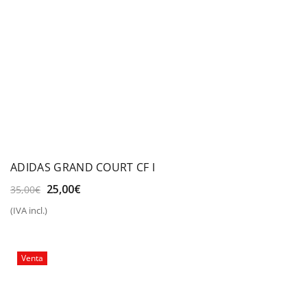
ADIDAS GRAND COURT CF I
El
El
25,00
€
35,00
€
precio
precio
(IVA incl.)
original
actual
era:
es:
35,00€.
25,00€.
Venta