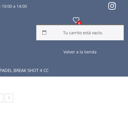
 10:00 a 14:00
0
Tu carrito está vacío.
Volver a la tienda
ADEL BREAK SHOT 4 CC
NT
DID
L
AS
N
HO