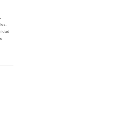
TI
OP
LO
S
A
I
3.0
les,
AS
lidad.
R
te
2
3
LU
B