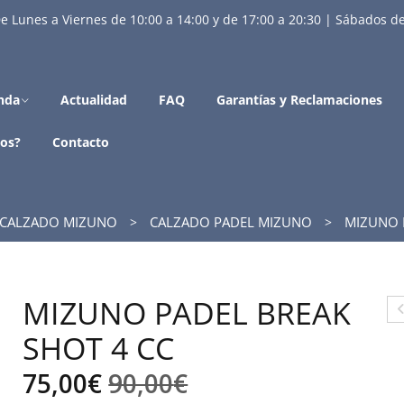
e Lunes a Viernes de 10:00 a 14:00 y de 17:00 a 20:30 | Sábados de
nda
Actualidad
FAQ
Garantías y Reclamaciones
os?
Contacto
CALZADO MIZUNO
CALZADO PADEL MIZUNO
MIZUNO P
MIZUNO PADEL BREAK
A
SHOT 4 CC
A
El
El
75,00
€
90,00
€
Ó