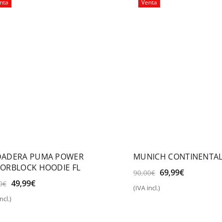
nta
Venta
DADERA PUMA POWER
MUNICH CONTINENTAL
ORBLOCK HOODIE FL
El
El
69,99
€
90,00
€
precio
precio
El
El
49,99
€
0
€
(IVA incl.)
original
actual
precio
precio
Seleccionar opciones
ncl.)
era:
es:
original
actual
eleccionar opciones
90,00€.
69,99€.
era:
es: