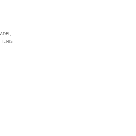
PADEL
,
 TENIS
S