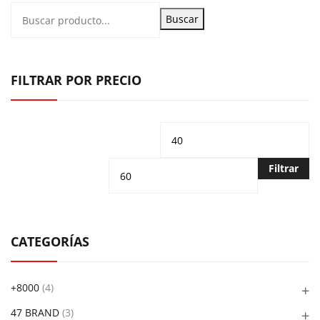
Buscar
FILTRAR POR PRECIO
Precio
Pr
mínimo
m
Filtrar
CATEGORÍAS
+8000
(4)
47 BRAND
(3)