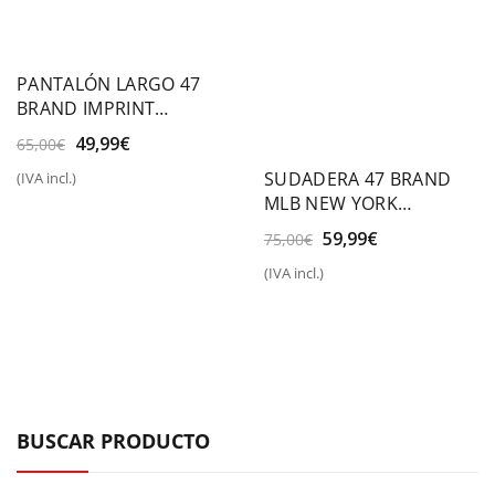
PANTALÓN LARGO 47
BRAND IMPRINT
BURNSIDE
El
El
49,99
€
65,00
€
precio
precio
SUDADERA 47 BRAND
(IVA incl.)
original
actual
MLB NEW YORK
era:
es:
YANKEES
65,00€.
49,99€.
El
El
59,99
€
75,00
€
precio
precio
(IVA incl.)
original
actual
era:
es:
75,00€.
59,99€.
BUSCAR PRODUCTO