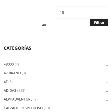
Precio
Pr
mínimo
m
Filtrar
CATEGORÍAS
+8000
(4)
47 BRAND
(3)
4F
(3)
ADIDAS
(115)
ALPHADVENTURE
(9)
CALZADO RESPETUOSO
(10)