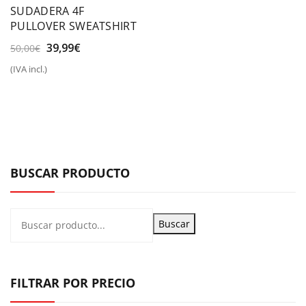
SUDADERA 4F
PULLOVER SWEATSHIRT
El
El
39,99
€
50,00
€
precio
precio
(IVA incl.)
original
actual
era:
es:
50,00€.
39,99€.
BUSCAR PRODUCTO
Buscar
FILTRAR POR PRECIO