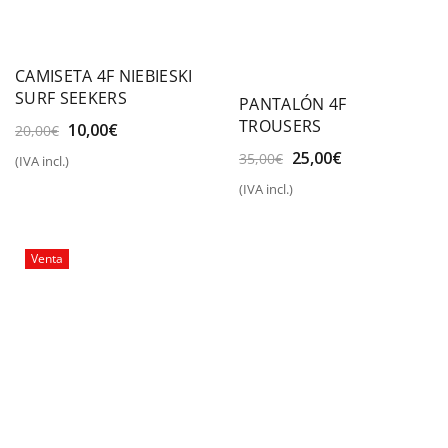
CAMISETA 4F NIEBIESKI
SURF SEEKERS
PANTALÓN 4F
TROUSERS
El
El
10,00
€
20,00
€
precio
precio
El
El
25,00
€
35,00
€
(IVA incl.)
original
actual
precio
precio
era:
es:
(IVA incl.)
original
actual
20,00€.
10,00€.
era:
es:
35,00€.
25,00€.
Venta