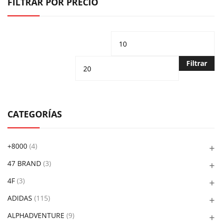
FILTRAR POR PRECIO
Precio
Pr
mínimo
m
Filtrar
CATEGORÍAS
+8000
(4)
47 BRAND
(3)
4F
(3)
ADIDAS
(115)
ALPHADVENTURE
(9)