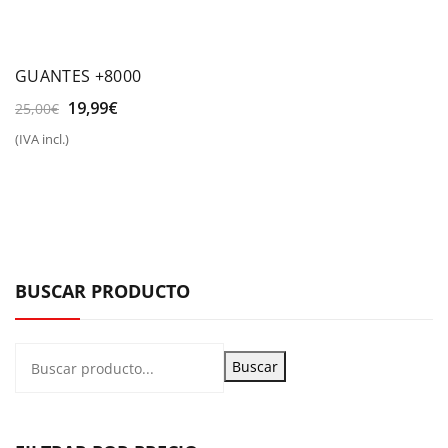
GUANTES +8000
El
El
19,99
€
25,00
€
precio
precio
(IVA incl.)
original
actual
era:
es:
25,00€.
19,99€.
BUSCAR PRODUCTO
Buscar