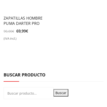
ZAPATILLAS HOMBRE
PUMA DARTER PRO
El
El
69,99
€
90,00
€
precio
precio
(IVA incl.)
original
actual
era:
es:
90,00€.
69,99€.
BUSCAR PRODUCTO
Buscar