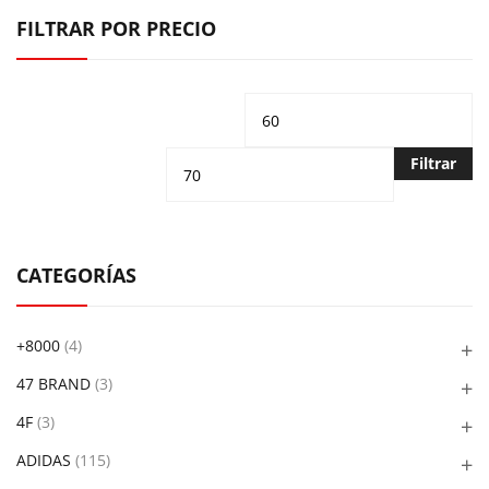
FILTRAR POR PRECIO
Precio
Pr
mínimo
m
Filtrar
CATEGORÍAS
+8000
(4)
47 BRAND
(3)
4F
(3)
ADIDAS
(115)