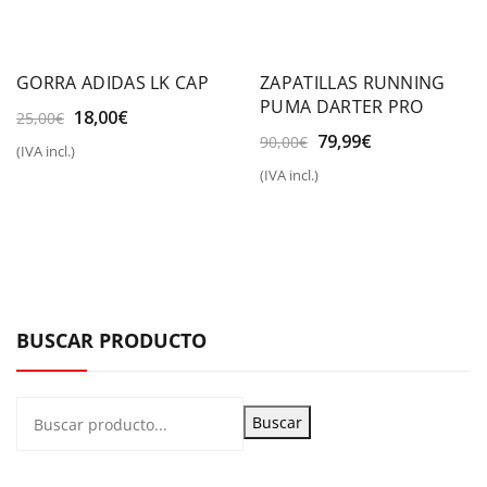
GORRA ADIDAS LK CAP
ZAPATILLAS RUNNING
PUMA DARTER PRO
El
El
18,00
€
25,00
€
precio
precio
El
El
79,99
€
90,00
€
(IVA incl.)
original
actual
precio
precio
(IVA incl.)
era:
es:
original
actual
25,00€.
18,00€.
era:
es:
90,00€.
79,99€.
BUSCAR PRODUCTO
Buscar