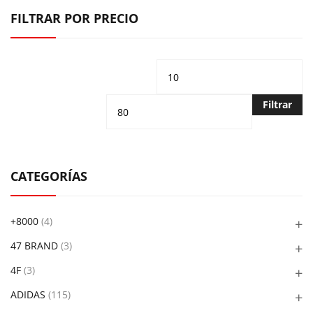
FILTRAR POR PRECIO
Precio
Pr
mínimo
m
Filtrar
CATEGORÍAS
+8000
(4)
47 BRAND
(3)
4F
(3)
ADIDAS
(115)