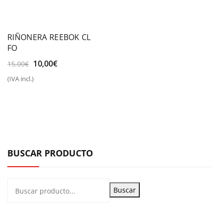
RIÑONERA REEBOK CL
FO
El
El
10,00
€
15,00
€
precio
precio
(IVA incl.)
original
actual
era:
es:
15,00€.
10,00€.
BUSCAR PRODUCTO
Buscar