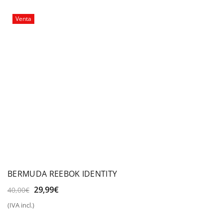
25,00€.
19,99€.
Venta
BERMUDA REEBOK IDENTITY
El
El
29,99
€
40,00
€
precio
precio
(IVA incl.)
original
actual
era:
es: