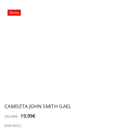
90,00€.
69,99€.
Venta
CAMISETA JOHN SMITH GAEL
El
El
19,99
€
25,00
€
precio
precio
(IVA incl.)
original
actual
era:
es: