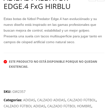
EDGE.4 FxG HIRBLU
OH
DID
N
AS
SMI
DU
Estas botas de fútbol Predator Edge.4 han evoluciónado y su
TH
RA
nuevo diseño está inspirado en las gamas profesionales que
buscan mejora de control, estabilidad y un mejor golpeo.
FIA
MO
Presenta una suela con tacos multisuperficie para jugar tanto en
NER
10
campos de césped artificial como natural seco.
Y
ESTE PRODUCTO NO ESTÁ DISPONIBLE PORQUE NO QUEDAN
EXISTENCIAS.
SKU:
GW2357
Categorías:
ADIDAS
,
CALZADO ADIDAS
,
CALZADO FÚTBOL
,
CALZADO FÚTBOL ADIDAS
,
CALZADO FÚTBOL HOMBRE
,