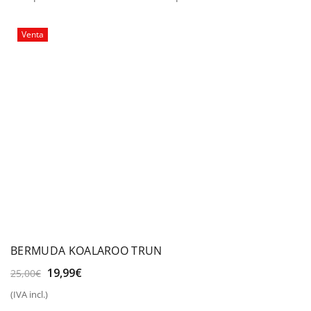
Venta
BERMUDA KOALAROO TRUN
El
El
19,99
€
25,00
€
precio
precio
(IVA incl.)
original
actual