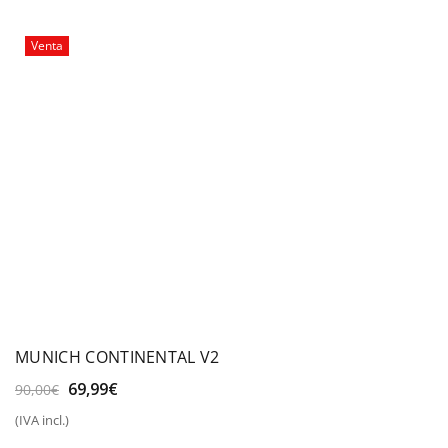
era:
es:
25,00€.
19,99€.
Venta
MUNICH CONTINENTAL V2
El
El
69,99
€
90,00
€
precio
precio
(IVA incl.)
original
actual
era:
es: