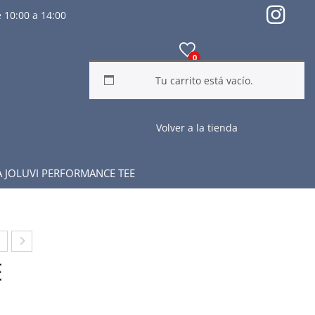
 10:00 a 14:00
0
Tu carrito está vacío.
Volver a la tienda
 JOLUVI PERFORMANCE TEE
MI
KEC
E
T
HER
A
S