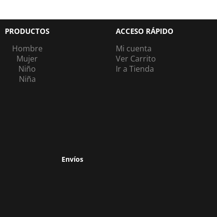
PRODUCTOS
ACCESO RÁPIDO
Hombre
Mi cuenta
Mujer
Ver Carrito
Niño
Ir a Tienda
Niña
Envíos