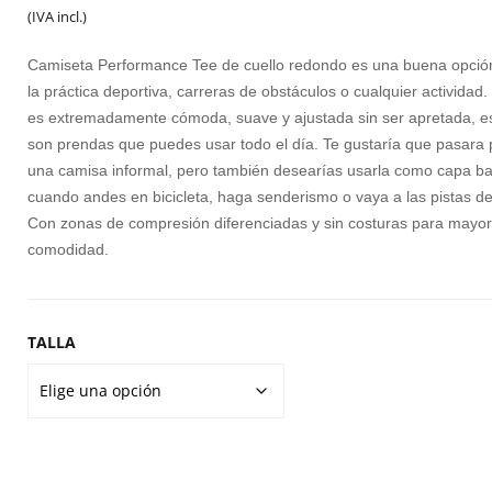
precio
precio
T
(IVA incl.)
M
original
actual
Camiseta Performance Tee de cuello redondo es una buena opció
era:
es:
la práctica deportiva, carreras de obstáculos o cualquier actividad.
P
es extremadamente cómoda, suave y ajustada sin ser apretada, e
30,00€.
19,99€.
F
son prendas que puedes usar todo el día. Te gustaría que pasara 
R
una camisa informal, pero también desearías usarla como capa b
A
cuando andes en bicicleta, haga senderismo o vaya a las pistas de
C
Con zonas de compresión diferenciadas y sin costuras para mayo
comodidad.
TE
C
TALLA