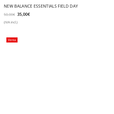
NEW BALANCE ESSENTIALS FIELD DAY
El
El
35,00
€
50,00
€
precio
precio
(IVA incl.)
original
actual
era:
es:
50,00€.
35,00€.
Venta