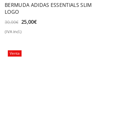
BERMUDA ADIDAS ESSENTIALS SLIM
LOGO
El
El
25,00
€
30,00
€
precio
precio
(IVA incl.)
original
actual
era:
es:
30,00€.
25,00€.
Venta