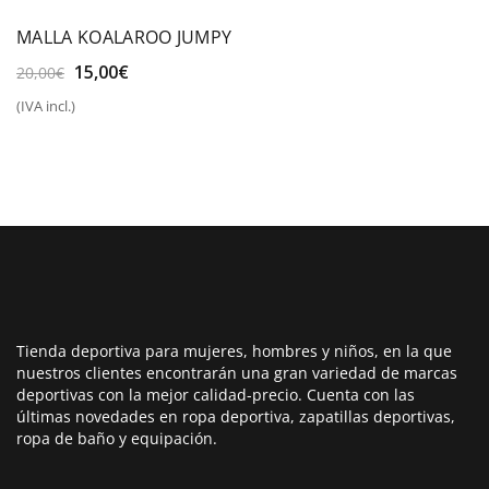
MALLA KOALAROO JUMPY
El
El
15,00
€
20,00
€
precio
precio
(IVA incl.)
original
actual
era:
es:
20,00€.
15,00€.
Tienda deportiva para mujeres, hombres y niños, en la que
nuestros clientes encontrarán una gran variedad de marcas
deportivas con la mejor calidad-precio. Cuenta con las
últimas novedades en ropa deportiva, zapatillas deportivas,
ropa de baño y equipación.