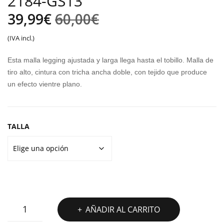
2184-GS13
ÓN
AS
El
El
39,99
€
60,00
€
DE
TEN
precio
precio
(IVA incl.)
LA
SAU
original
actual
LIG
R C
Esta malla legging ajustada y larga llega hasta el tobillo. Malla de
A
era:
es:
tiro alto, cintura con tricha ancha doble, con tejido que produce
PU
un efecto vientre plano.
60,00€.
39,99€.
MA
ACC
ELE
TALLA
RAT
E
MALLA
AÑADIR AL CARRITO
HAPPY