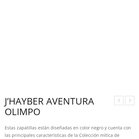
J’HAYBER AVENTURA
OLIMPO
ALL
EW
A
BAL
REC
AN
Estas zapatillas están diseñadas en color negro y cuenta con
las principales características de la Colección mítica de
TA
CE