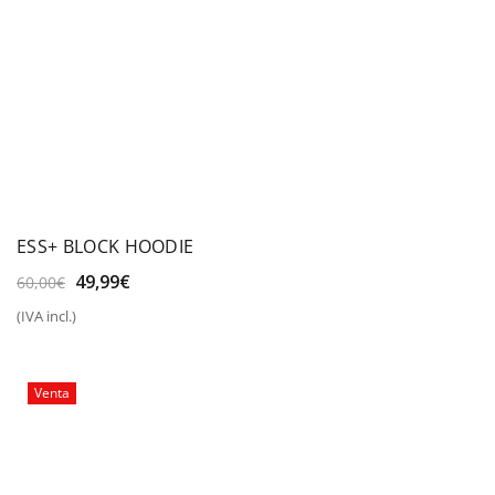
ESS+ BLOCK HOODIE
El
El
49,99
€
60,00
€
precio
precio
(IVA incl.)
original
actual
era:
es:
60,00€.
49,99€.
Venta