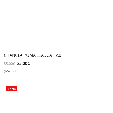
CHANCLA PUMA LEADCAT 2.0
El
El
25,00
€
35,00
€
precio
precio
(IVA incl.)
original
actual
era:
es:
35,00€.
25,00€.
Venta