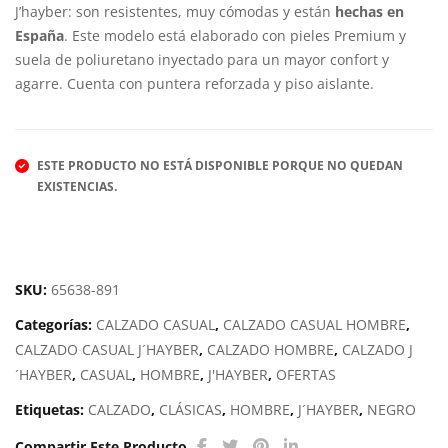
J’hayber: son resistentes, muy cómodas y están
hechas en
MUJ
GM
España
. Este modelo está elaborado con pieles Premium y
ER
500
suela de poliuretano inyectado para un mayor confort y
HA
VE1
agarre. Cuenta con puntera reforzada y piso aislante.
PPY
DA
NCE
ESTE PRODUCTO NO ESTÁ DISPONIBLE PORQUE NO QUEDAN
EXISTENCIAS.
SKU:
65638-891
Categorías:
CALZADO CASUAL
,
CALZADO CASUAL HOMBRE
,
CALZADO CASUAL J´HAYBER
,
CALZADO HOMBRE
,
CALZADO J
´HAYBER
,
CASUAL
,
HOMBRE
,
J'HAYBER
,
OFERTAS
Etiquetas:
CALZADO
,
CLÁSICAS
,
HOMBRE
,
J´HAYBER
,
NEGRO
Compartir Este Producto