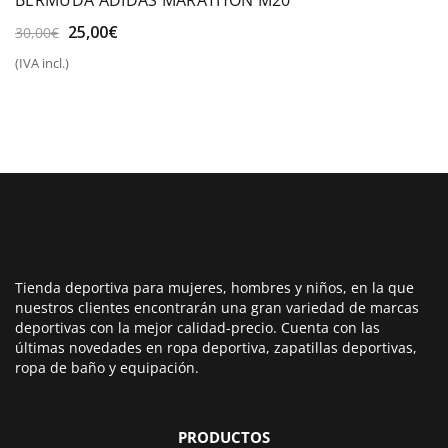
BERMUDA ADIDAS MARATHON M20
El
El
25,00
€
30,00
€
precio
precio
(IVA incl.)
original
actual
era:
es:
30,00€.
25,00€.
Tienda deportiva para mujeres, hombres y niños, en la que
nuestros clientes encontrarán una gran variedad de marcas
deportivas con la mejor calidad-precio. Cuenta con las
últimas novedades en ropa deportiva, zapatillas deportivas,
ropa de baño y equipación.
PRODUCTOS