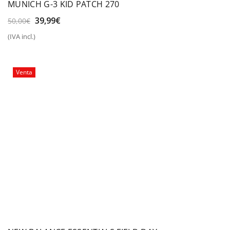
MUNICH G-3 KID PATCH 270
El
El
39,99
€
50,00
€
precio
precio
(IVA incl.)
original
actual
era:
es:
50,00€.
39,99€.
Venta