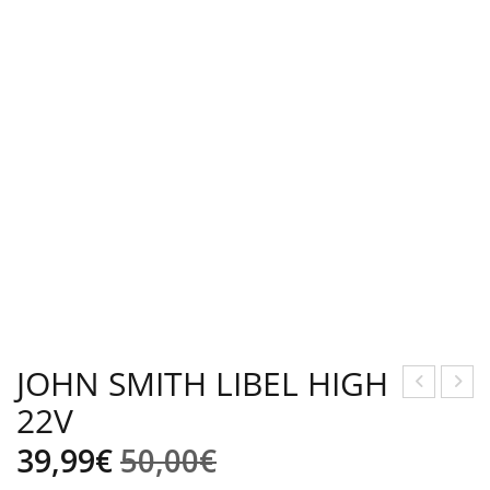
JOHN SMITH LIBEL HIGH
22V
CL
´HA
TRN
YBE
El
El
39,99
€
50,00
€
SP
R