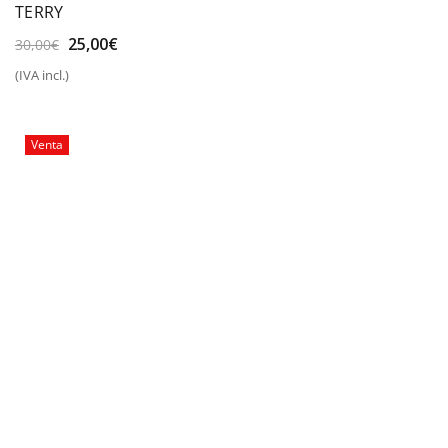
TERRY
El
El
25,00
€
30,00
€
precio
precio
(IVA incl.)
original
actual
era:
es:
30,00€.
25,00€.
Venta