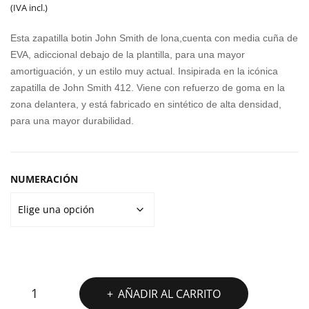
precio
precio
(IVA incl.)
C19
CH
original
actual
3 /
AM
Esta zapatilla botin John Smith de lona,cuenta con media cuña de
TU
PO
era:
es:
EVA, adiccional debajo de la plantilla, para una mayor
L
amortiguación, y un estilo muy actual. Insipirada en la icónica
50,00€.
39,99€.
zapatilla de John Smith 412.
Viene con refuerzo de goma en la
zona delantera, y está fabricado en sintético de alta densidad,
para una mayor durabilidad.
NUMERACIÓN
JOHN
AÑADIR AL CARRITO
SMITH