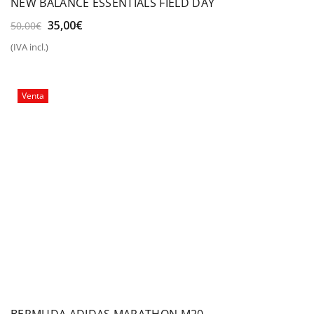
NEW BALANCE ESSENTIALS FIELD DAY
El
El
35,00
€
50,00
€
precio
precio
(IVA incl.)
original
actual
era:
es:
50,00€.
35,00€.
Venta