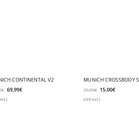
ICH CONTINENTAL V2
MUNICH CROSSBODY S
El
El
El
El
69,99
€
15,00
€
0
€
20,00
€
precio
precio
precio
precio
ncl.)
(IVA incl.)
original
actual
original
actual
eleccionar opciones
Añadir al carrito
era:
es:
era:
es:
90,00€.
69,99€.
20,00€.
15,00€.