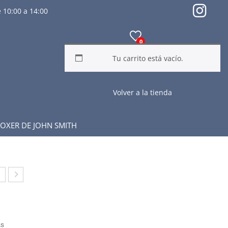
 10:00 a 14:00
0
Tu carrito está vacío.
Volver a la tienda
OXER DE JOHN SMITH
A
HA
CL
NCL
S
AS
as