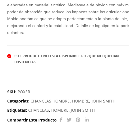
P
elaboradas en material sintético. Mediasuela de phylon con máxi
V
poder de absorción que reduce los impacos sobre las articulacione
Molde anatómico que se adapta perfectamente a la planta del pie,
mejorando el confort y la estabilidad. Detalle de logotipo en la part
D
delantera.
J
S
ESTE PRODUCTO NO ESTÁ DISPONIBLE PORQUE NO QUEDAN
T
EXISTENCIAS.
SKU:
POXER
Categorías:
CHANCLAS HOMBRE
,
HOMBRE
,
JOHN SMITH
Etiquetas:
CHANCLAS
,
HOMBRE
,
JOHN SMITH
Compartir Este Producto