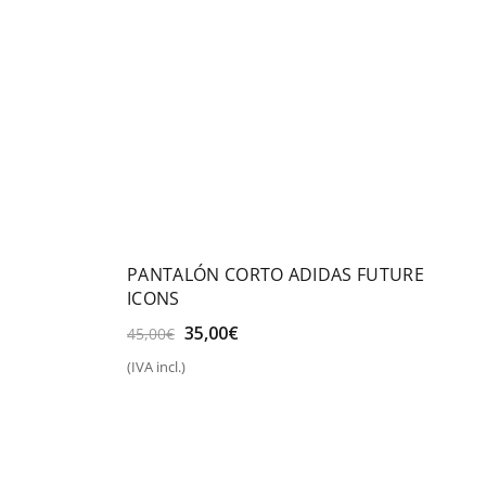
PANTALÓN CORTO ADIDAS FUTURE
ICONS
El
El
35,00
€
45,00
€
precio
precio
(IVA incl.)
original
actual
Seleccionar opciones
era:
es:
45,00€.
35,00€.