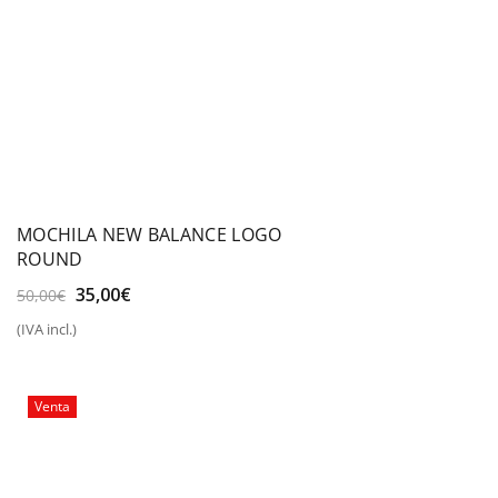
MOCHILA NEW BALANCE LOGO
ROUND
El
El
35,00
€
50,00
€
precio
precio
(IVA incl.)
original
actual
era:
es:
50,00€.
35,00€.
Venta