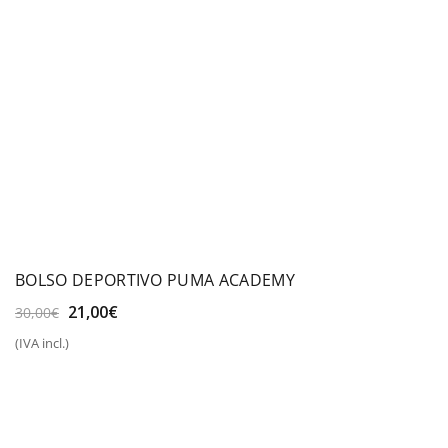
BOLSO DEPORTIVO PUMA ACADEMY
El
El
21,00
€
30,00
€
precio
precio
(IVA incl.)
original
actual
era:
es:
30,00€.
21,00€.