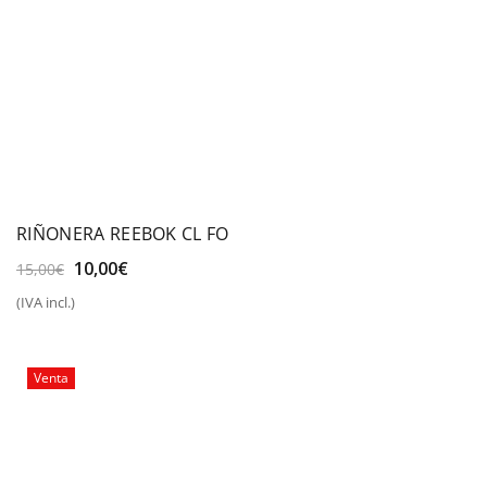
RIÑONERA REEBOK CL FO
El
El
10,00
€
15,00
€
precio
precio
(IVA incl.)
original
actual
era:
es:
15,00€.
10,00€.
Venta