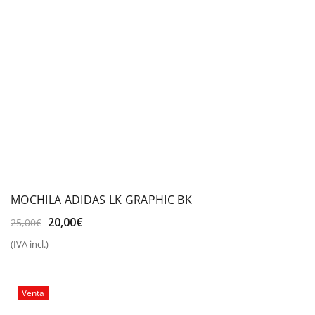
MOCHILA ADIDAS LK GRAPHIC BK
El
El
20,00
€
25,00
€
precio
precio
(IVA incl.)
original
actual
era:
es:
25,00€.
20,00€.
Venta