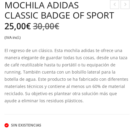
MOCHILA ADIDAS
CLASSIC BADGE OF SPORT
OLS
OC
O
HIL
El
El
25,00
€
30,00
€
DEP
A
precio
precio
(IVA incl.)
OR
ADI
original
actual
TIV
DAS
El regreso de un clásico. Esta mochila adidas te ofrece una
O
LO
era:
es:
manera elegante de guardar todas tus cosas, desde una taza
ADI
VE
de café reutilizable hasta tu portátil o tu equipación de
30,00€.
25,00€.
DAS
UNI
running. También cuenta con un bolsillo lateral para la
botella de agua. Este producto se ha fabricado con diferentes
ESS
TES
materiales técnicos y contiene al menos un 60% de material
ENT
reciclado. Su objetivo es plantear otra solución más que
IAL
ayude a eliminar los residuos plásticos.
S
LO
GO
SIN EXISTENCIAS