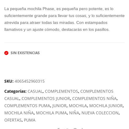
original
actual
ND
MA
La pequeña mochila Phase, es pequeña pero potente, es lo
JOY
PH
era:
es:
suficientemente grande para llevar tus cosas, y lo suficientemente
ASE
atrevida para atraer todas las miradas. Con estampados
25,00€.
15,00€.
BAC
llamativos y un ajuste cómodo, destacarás en los pasillos.
KPA
CK
SIN EXISTENCIAS
SKU:
4065452960315
Categorías:
CASUAL
,
COMPLEMENTOS
,
COMPLEMENTOS
CASUAL
,
COMPLEMENTOS JUNIOR
,
COMPLEMENTOS NIÑA
,
COMPLEMENTOS PUMA
,
JUNIOR
,
MOCHILA
,
MOCHILA JUNIOR
,
MOCHILA NIÑA
,
MOCHILA PUMA
,
NIÑA
,
NUEVA COLECCION
,
OFERTAS
,
PUMA