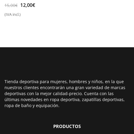
El
El
12,00
€
15,00
€
precio
precio
(IVA incl.)
original
actual
era:
es:
15,00€.
12,00€.
Tienda deportiva para mujeres, hombres y niños, en la que
nuestros clientes encontrarán una gran variedad de marcas
deportivas con la mejor calidad-precio. Cuenta con las
últimas novedades en ropa deportiva, zapatillas deportivas,
ropa de baño y equipación.
PRODUCTOS