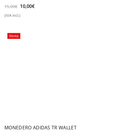
El
El
10,00
€
15,00
€
precio
precio
(IVA incl.)
original
actual
era:
es:
15,00€.
10,00€.
Venta
MONEDERO ADIDAS TR WALLET