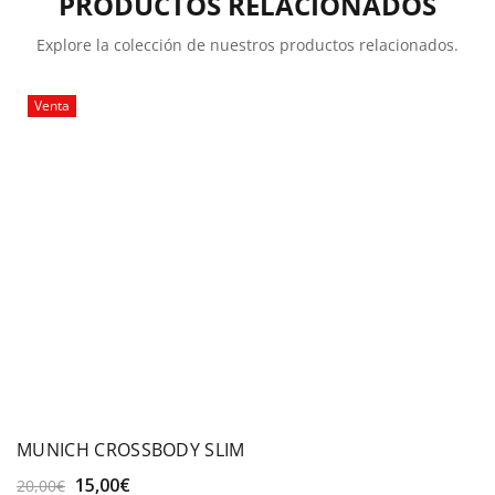
PRODUCTOS RELACIONADOS
Explore la colección de nuestros productos relacionados.
Venta
MUNICH CROSSBODY SLIM
El
El
15,00
€
20,00
€