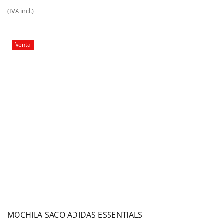
precio
precio
(IVA incl.)
original
actual
era:
es:
20,00€.
15,00€.
Venta
MOCHILA SACO ADIDAS ESSENTIALS