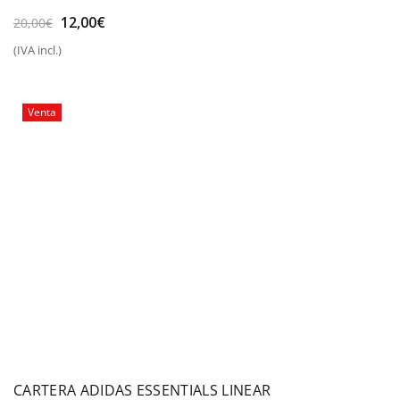
El
El
12,00
€
20,00
€
precio
precio
(IVA incl.)
original
actual
era:
es:
20,00€.
12,00€.
Venta
CARTERA ADIDAS ESSENTIALS LINEAR