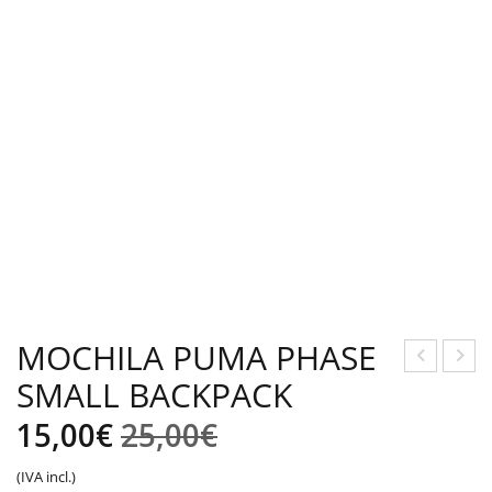
MOCHILA PUMA PHASE
SMALL BACKPACK
UM
OC
A
HIL
El
El
15,00
€
25,00
€
REB
A
precio
precio
(IVA incl.)
OU
PU