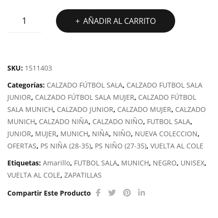
MUNICH
AÑADIR AL CARRITO
G-
3
KID
VCO
SKU:
1511403
INDOOR
Categorías:
CALZADO FÚTBOL SALA
,
CALZADO FUTBOL SALA
403
JUNIOR
,
CALZADO FÚTBOL SALA MUJER
,
CALZADO FÚTBOL
cantidad
SALA MUNICH
,
CALZADO JUNIOR
,
CALZADO MUJER
,
CALZADO
MUNICH
,
CALZADO NIÑA
,
CALZADO NIÑO
,
FUTBOL SALA
,
JUNIOR
,
MUJER
,
MUNICH
,
NIÑA
,
NIÑO
,
NUEVA COLECCION
,
OFERTAS
,
PS NIÑA (28-35)
,
PS NIÑO (27-35)
,
VUELTA AL COLE
Etiquetas:
Amarillo
,
FUTBOL SALA
,
MUNICH
,
NEGRO
,
UNISEX
,
VUELTA AL COLE
,
ZAPATILLAS
Compartir Este Producto