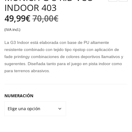
INDOOR 403
AL
KEC
ÓN
HER
El
El
49,99
€
70,00
€
PU
S
precio
precio
(IVA incl.)
MA
SKE
original
actual
OR
CH-
La G3 Indoor está elaborada con base de PU altamente
BIT
LITE
era:
es:
resistente combinado con tejido tipo ripstop con aplicación de
A
PR
fade printingy combinaciones de colores deportivos llamativos y
70,00€.
49,99€.
LAL
O
sugerentes. Diseñada tanto para el juego en pista indoor como
para terrenos abrasivos.
IGA
PER
1
FEC
HY
T
NUMERACIÓN
B
TIM
E