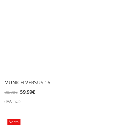
MUNICH VERSUS 16
El
El
59,99
€
80,00
€
precio
precio
(IVA incl.)
original
actual
era:
es:
80,00€.
59,99€.
Venta