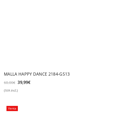
MALLA HAPPY DANCE 2184-GS13
El
El
39,99
€
60,00
€
precio
precio
(IVA incl.)
original
actual
era:
es:
60,00€.
39,99€.
Venta