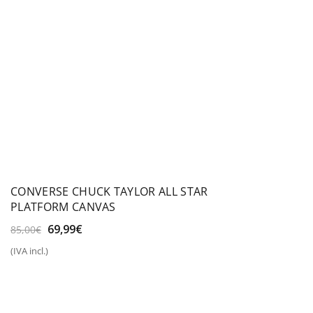
CONVERSE CHUCK TAYLOR ALL STAR
PLATFORM CANVAS
El
El
69,99
€
85,00
€
precio
precio
(IVA incl.)
original
actual
era:
es:
85,00€.
69,99€.