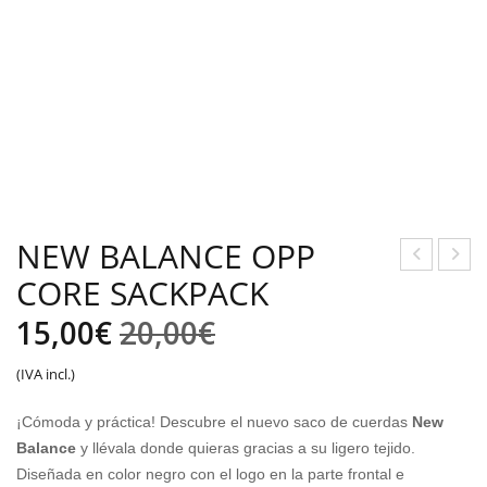
NEW BALANCE OPP
CORE SACKPACK
OR
DID
RO
AS
El
El
15,00
€
20,00
€
NE
HO
precio
precio
(IVA incl.)
W
OP
original
actual
BAL
S
¡Cómoda y práctica! Descubre el nuevo saco de cuerdas
New
AN
3.0
era:
es:
Balance
y llévala donde quieras gracias a su ligero tejido.
CE
CF
Diseñada en color negro con el logo en la parte frontal e