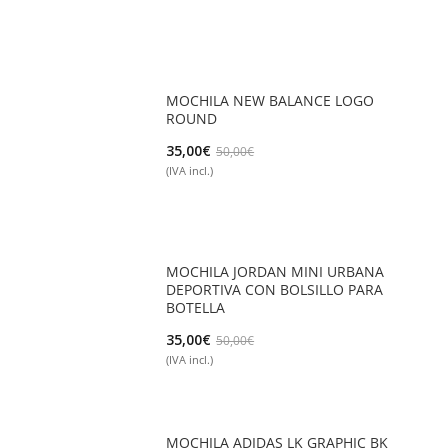
original
actual
era:
es:
25,00€.
19,99€.
MOCHILA NEW BALANCE LOGO
ROUND
El
El
35,00
€
50,00
€
(IVA incl.)
precio
precio
original
actual
era:
es:
50,00€.
35,00€.
MOCHILA JORDAN MINI URBANA
DEPORTIVA CON BOLSILLO PARA
BOTELLA
El
El
35,00
€
50,00
€
(IVA incl.)
precio
precio
original
actual
era:
es:
50,00€.
35,00€.
MOCHILA ADIDAS LK GRAPHIC BK