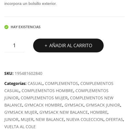
20,00€.
15,00€.
CUF
C
incorpora un bolsillo exterior.
FED
BEA
NIE
HAY EXISTENCIAS
FLYI
NEW
NG
AÑADIR AL CARRITO
BALANCE
OPP
CORE
SACKPACK
SKU:
195481602840
cantidad
Categorías:
CASUAL
,
COMPLEMENTOS
,
COMPLEMENTOS
CASUAL
,
COMPLEMENTOS HOMBRE
,
COMPLEMENTOS
JUNIOR
,
COMPLEMENTOS MUJER
,
COMPLEMENTOS NEW
BALANCE
,
GYMCACK HOMBRE
,
GYMSACK
,
GYMSACK JUNIOR
,
GYMSACK MUJER
,
GYMSACK NEW BALANCE
,
HOMBRE
,
JUNIOR
,
MUJER
,
NEW BALANCE
,
NUEVA COLECCION
,
OFERTAS
,
VUELTA AL COLE