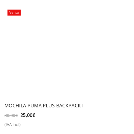
Venta
MOCHILA PUMA PLUS BACKPACK II
El
El
25,00
€
30,00
€
precio
precio
(IVA incl.)
original
actual
era:
es: