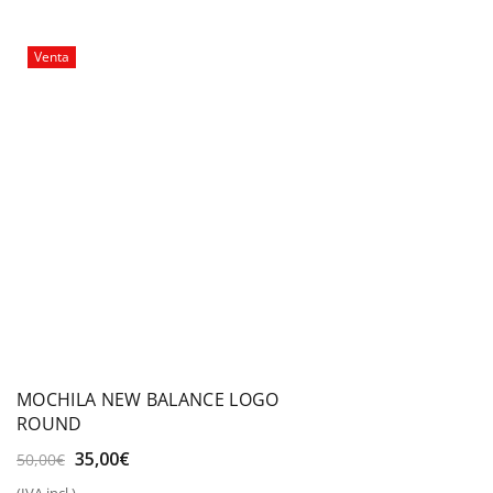
era:
es:
45,00€.
39,99€.
Venta
MOCHILA NEW BALANCE LOGO
ROUND
El
El
35,00
€
50,00
€
precio
precio
(IVA incl.)