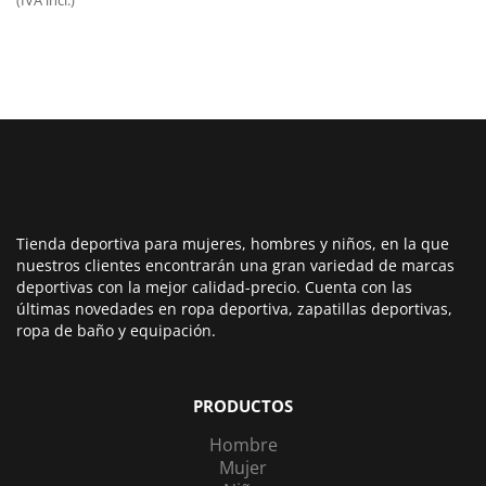
original
actual
era:
es:
50,00€.
35,00€.
Tienda deportiva para mujeres, hombres y niños, en la que
nuestros clientes encontrarán una gran variedad de marcas
deportivas con la mejor calidad-precio. Cuenta con las
últimas novedades en ropa deportiva, zapatillas deportivas,
ropa de baño y equipación.
PRODUCTOS
Hombre
Mujer