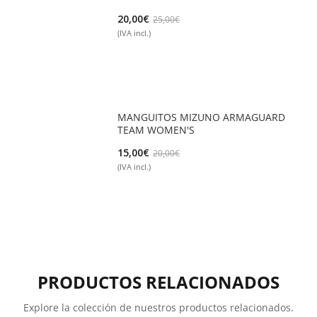
El
El
20,00
€
25,00
€
(IVA incl.)
precio
precio
original
actual
era:
es:
25,00€.
20,00€.
MANGUITOS MIZUNO ARMAGUARD
TEAM WOMEN'S
El
El
15,00
€
20,00
€
(IVA incl.)
precio
precio
original
actual
era:
es:
20,00€.
15,00€.
PRODUCTOS RELACIONADOS
Explore la colección de nuestros productos relacionados.