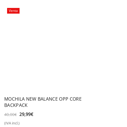
30,00€.
25,00€.
Venta
MOCHILA NEW BALANCE OPP CORE
BACKPACK
El
El
29,99
€
40,00
€
precio
precio
(IVA incl.)
original
actual